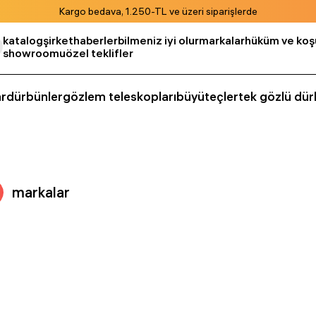
Kargo bedava, 1.250-TL ve üzeri siparişlerde
katalog
şirket
haberler
bilmeniz iyi olur
markalar
hüküm ve koşu
showroomu
özel teklifler
r
dürbünler
gözlem teleskopları
büyüteçler
tek gözlü dür
markalar