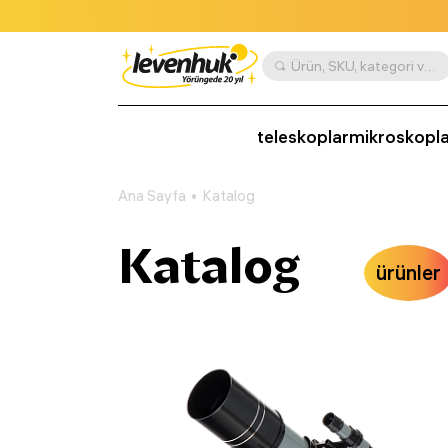
Ürün, SKU, kategori vb. göre ara
teleskoplar
mikroskopla
Ana Sayfa
Katalog
Katalog
ürünler