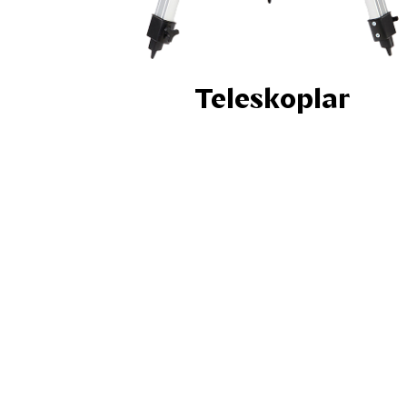
Teleskoplar
53 adet
Çok s
En çok satan 
perfo