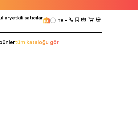
llar
yetkili satıcılar
TR
bünler
tüm kataloğu gör