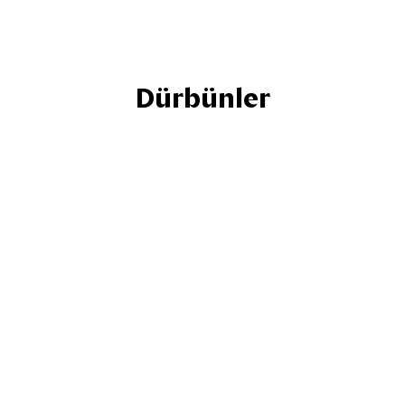
Dürbünler
114 adet
atan ürünlerimiz
teleskop, mikroskop ve aksesuarlarımızı ke
rmanslı aletler ile optik kusursuzluğu keş