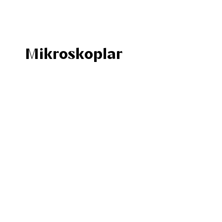
Mikroskoplar
181 adet
i alın
şfedin. Yüksek
fedin.