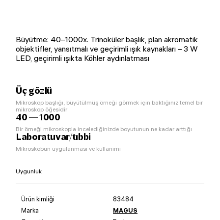
Büyütme: 40–1000x. Trinoküler başlık, plan akromatik
objektifler, yansıtmalı ve geçirimli ışık kaynakları – 3 W
LED, geçirimli ışıkta Köhler aydınlatması
Üç gözlü
Mikroskop başlığı, büyütülmüş örneği görmek için baktığınız temel bir
mikroskop öğesidir
40 — 1000
Bir örneği mikroskopla incelediğinizde boyutunun ne kadar arttığı
Laboratuvar/tıbbi
Mikroskobun uygulanması ve kullanımı
Uygunluk
Ürün kimliği
83484
Marka
MAGUS