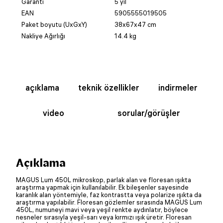
Garanti
5 yıl
EAN
5905555019505
Paket boyutu (UxGxY)
38x67x47 cm
Nakliye Ağırlığı
14.4 kg
açıklama
teknik özellikler
indirmeler
video
sorular/görüşler
Açıklama
MAGUS Lum 450L mikroskop, parlak alan ve floresan ışıkta
araştırma yapmak için kullanılabilir. Ek bileşenler sayesinde
karanlık alan yöntemiyle, faz kontrastta veya polarize ışıkta da
araştırma yapılabilir. Floresan gözlemler sırasında MAGUS Lum
450L, numuneyi mavi veya yeşil renkte aydınlatır, böylece
nesneler sırasıyla yeşil-sarı veya kırmızı ışık üretir. Floresan