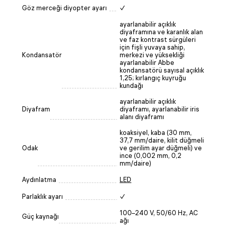
Göz merceği diyopter ayarı
✓
ayarlanabilir açıklık
diyaframına ve karanlık alan
ve faz kontrast sürgüleri
için fişli yuvaya sahip,
Kondansatör
merkezi ve yüksekliği
ayarlanabilir Abbe
kondansatörü sayısal açıklık
1,25; kırlangıç kuyruğu
kundağı
ayarlanabilir açıklık
Diyafram
diyaframı, ayarlanabilir iris
alanı diyaframı
koaksiyel, kaba (30 mm,
37,7 mm/daire, kilit düğmeli
Odak
ve gerilim ayar düğmeli) ve
ince (0,002 mm, 0,2
mm/daire)
Aydınlatma
LED
Parlaklık ayarı
✓
100–240 V, 50/60 Hz, AC
Güç kaynağı
ağı