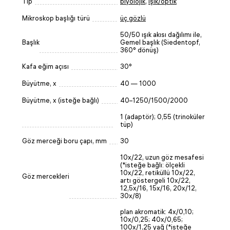
Tip
biyolojik
,
ışık/optik
Mikroskop başlığı türü
üç gözlü
50/50 ışık akısı dağılımı ile,
Başlık
Gemel başlık (Siedentopf,
360° dönüş)
Kafa eğim açısı
30°
Büyütme, x
40 — 1000
Büyütme, x (isteğe bağlı)
40–1250/1500/2000
1 (adaptör); 0,55 (trinoküler
tüp)
Göz merceği boru çapı, mm
30
10x/22, uzun göz mesafesi
(*isteğe bağlı: ölçekli
10x/22, retiküllü 10x/22,
Göz mercekleri
artı göstergeli 10x/22,
12,5x/16, 15x/16, 20x/12,
30x/8)
plan akromatik: 4x/0,10;
10x/0,25; 40x/0,65;
100x/1,25 yağ (*isteğe