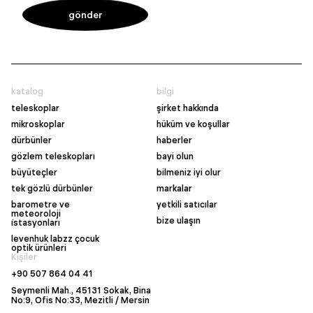
katalog
bilgi
teleskoplar
şirket hakkında
mikroskoplar
hüküm ve koşullar
dürbünler
haberler
gözlem teleskopları
bayi olun
büyüteçler
bilmeniz iyi olur
tek gözlü dürbünler
markalar
barometre ve
yetkili satıcılar
meteoroloji
bize ulaşın
i̇stasyonları
levenhuk labzz çocuk
optik ürünleri
Kişiler
+90 507 864 04 41
Seymenli Mah., 45131 Sokak, Bina
No:9, Ofis No:33, Mezitli / Mersin