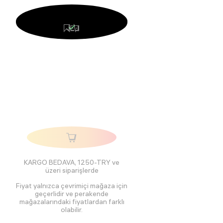
KARGO BEDAVA, 1250-TRY ve
üzeri siparişlerde
Fiyat yalnızca çevrimiçi mağaza için
geçerlidir ve perakende
mağazalarındaki fiyatlardan farklı
olabilir.