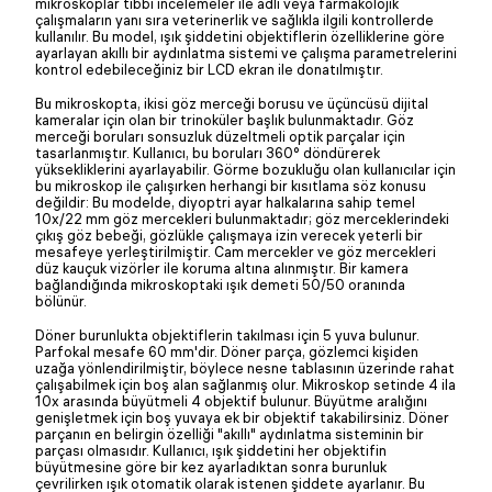
mikroskoplar tıbbi incelemeler ile adli veya farmakolojik
çalışmaların yanı sıra veterinerlik ve sağlıkla ilgili kontrollerde
kullanılır. Bu model, ışık şiddetini objektiflerin özelliklerine göre
ayarlayan akıllı bir aydınlatma sistemi ve çalışma parametrelerini
kontrol edebileceğiniz bir LCD ekran ile donatılmıştır.
Bu mikroskopta, ikisi göz merceği borusu ve üçüncüsü dijital
kameralar için olan bir trinoküler başlık bulunmaktadır. Göz
merceği boruları sonsuzluk düzeltmeli optik parçalar için
tasarlanmıştır. Kullanıcı, bu boruları 360° döndürerek
yüksekliklerini ayarlayabilir. Görme bozukluğu olan kullanıcılar için
bu mikroskop ile çalışırken herhangi bir kısıtlama söz konusu
değildir: Bu modelde, diyoptri ayar halkalarına sahip temel
10x/22 mm göz mercekleri bulunmaktadır; göz merceklerindeki
çıkış göz bebeği, gözlükle çalışmaya izin verecek yeterli bir
mesafeye yerleştirilmiştir. Cam mercekler ve göz mercekleri
düz kauçuk vizörler ile koruma altına alınmıştır. Bir kamera
bağlandığında mikroskoptaki ışık demeti 50/50 oranında
bölünür.
Döner burunlukta objektiflerin takılması için 5 yuva bulunur.
Parfokal mesafe 60 mm'dir. Döner parça, gözlemci kişiden
uzağa yönlendirilmiştir, böylece nesne tablasının üzerinde rahat
çalışabilmek için boş alan sağlanmış olur. Mikroskop setinde 4 ila
10x arasında büyütmeli 4 objektif bulunur. Büyütme aralığını
genişletmek için boş yuvaya ek bir objektif takabilirsiniz. Döner
parçanın en belirgin özelliği "akıllı" aydınlatma sisteminin bir
parçası olmasıdır. Kullanıcı, ışık şiddetini her objektifin
büyütmesine göre bir kez ayarladıktan sonra burunluk
çevrilirken ışık otomatik olarak istenen şiddete ayarlanır. Bu