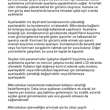
aydınlatma yönteminde ayarlama yapabilmenizi sağlar. Artefakt
izleri olmadan yüksek kaliteli bir görüntü oluşturur, numune ve
tüm görüş alanı kenarlarda kararma olmadan ışıkla eşit oranda
aydınlatılır.
Ayarlanabilir iris diyaframlı kondansatörün yüksekliği
ayarlanabilir; bu kondansatör ortalanabilir. Mikroskoba bağlantı
bir kırlangıç kuyruğu kundağı kullanılarak yapılmıştır. Ayarlama
kolaylığı için, kondansatörün gövdesinde objektiflerin büyütme
oranı göstergelerine karşılık gelen işaretler ve halkasında bir
işaretçi vardır. Kontrast bir görüntü elde etmek için işareti
istenen büyütme oranına ayarlayın. Kondansatörde karanlık alan
veya faz kontrast sürgülerini takmak için bir yuva bulunur. Diğer
yöntemlerle çalışırken, bu yuva bir kapak ile kapatılır.
Seçilen tüm parametreler (çalışma objektifi büyütme oranı,
aydınlatma ayarları ve mevcut çalışma modu) dahili LCD ekranda
izlenebilir. Kullanıcı ilgili düğmeyi kontrol ederek uyku modunu
ayarlayabilir veya mikroskobun kapanması için zamanlayıcıyı
ayarlayabilir, parlaklığı değiştirebilir veya kilitlemeye
ayarlayabilir.
Mikroskobun tasarımında maksimum kullanıcı rahatlığı
hedeflenmiştir. Daha önce açıklanan özelliklere ek olarak, bir
taşıma yeri bulunur; güç kablosu gizlenmiştir; bu özellik, estetik
açıdan güzel görünmesinin yanı sıra güvenli olmasını da
sağlamaktadır.
Mikroskobun işlevselliğini artırmak için bu cihaz çeşitli