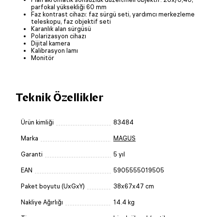
parfokal yüksekliği 60 mm
Faz kontrast cihazı: faz sürgü seti, yardımcı merkezleme
teleskopu, faz objektif seti
Karanlık alan sürgüsü
Polarizasyon cihazı
Dijital kamera
Kalibrasyon lamı
Monitör
Teknik Özellikler
Ürün kimliği
83484
Marka
MAGUS
Garanti
5 yıl
EAN
5905555019505
Paket boyutu (UxGxY)
38x67x47 cm
Nakliye Ağırlığı
14.4 kg