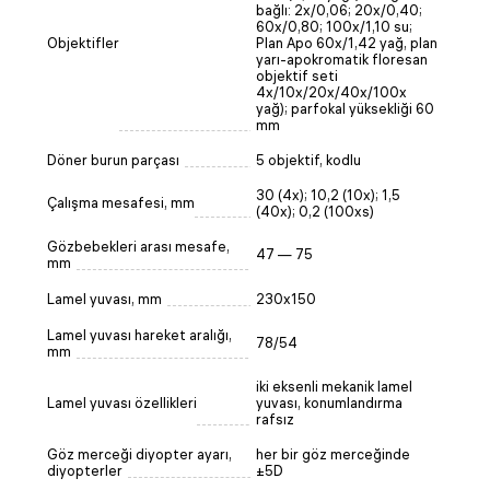
bağlı: 2x/0,06; 20x/0,40;
60x/0,80; 100x/1,10 su;
Objektifler
Plan Apo 60x/1,42 yağ, plan
yarı-apokromatik floresan
objektif seti
4x/10x/20x/40x/100x
yağ); parfokal yüksekliği 60
mm
Döner burun parçası
5 objektif, kodlu
30 (4x); 10,2 (10x); 1,5
Çalışma mesafesi, mm
(40x); 0,2 (100xs)
Gözbebekleri arası mesafe,
47 — 75
mm
Lamel yuvası, mm
230x150
Lamel yuvası hareket aralığı,
78/54
mm
iki eksenli mekanik lamel
Lamel yuvası özellikleri
yuvası, konumlandırma
rafsız
Göz merceği diyopter ayarı,
her bir göz merceğinde
diyopterler
±5D