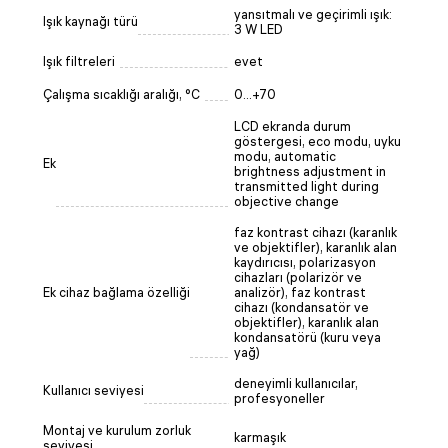
yansıtmalı ve geçirimli ışık:
Işık kaynağı türü
3 W LED
Işık filtreleri
evet
Çalışma sıcaklığı aralığı, °C
0...+70
LCD ekranda durum
göstergesi, eco modu, uyku
modu, automatic
Ek
brightness adjustment in
transmitted light during
objective change
faz kontrast cihazı (karanlık
ve objektifler), karanlık alan
kaydırıcısı, polarizasyon
cihazları (polarizör ve
Ek cihaz bağlama özelliği
analizör), faz kontrast
cihazı (kondansatör ve
objektifler), karanlık alan
kondansatörü (kuru veya
yağ)
deneyimli kullanıcılar,
Kullanıcı seviyesi
profesyoneller
Montaj ve kurulum zorluk
karmaşık
seviyesi