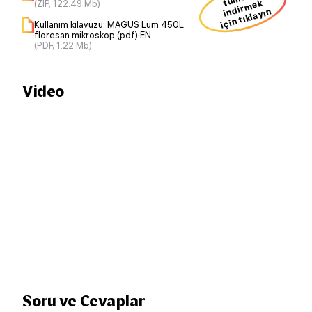
t
ek
(ZIP, 122.49 Mb)
için tıklayın
Kullanım kılavuzu: MAGUS Lum 450L
floresan mikroskop (pdf) EN
(PDF, 1.22 Mb)
Video
Soru ve Cevaplar