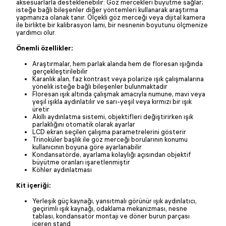
aksesuarlarla desteklenebilir: Göz mercekleri büyütme sağlar;
isteğe bağlı bileşenler diğer yöntemleri kullanarak araştırma
yapmanıza olanak tanır. Ölçekli göz merceği veya dijital kamera
ile birlikte bir kalibrasyon lamı, bir nesnenin boyutunu ölçmenize
yardımcı olur.
Önemli özellikler:
Araştırmalar, hem parlak alanda hem de floresan ışığında
gerçekleştirilebilir
Karanlık alan, faz kontrast veya polarize ışık çalışmalarına
yönelik isteğe bağlı bileşenler bulunmaktadır
Floresan ışık altında çalışmak amacıyla numune, mavi veya
yeşil ışıkla aydınlatılır ve sarı-yeşil veya kırmızı bir ışık
üretir
Akıllı aydınlatma sistemi, objektifleri değiştirirken ışık
parlaklığını otomatik olarak ayarlar
LCD ekran seçilen çalışma parametrelerini gösterir
Trinoküler başlık ile göz merceği borularının konumu
kullanıcının boyuna göre ayarlanabilir
Kondansatörde, ayarlama kolaylığı açısından objektif
büyütme oranları işaretlenmiştir
Köhler aydınlatması
Kit içeriği:
Yerleşik güç kaynağı, yansıtmalı görünür ışık aydınlatıcı,
geçirimli ışık kaynağı, odaklama mekanizması, nesne
tablası, kondansatör montajı ve döner burun parçası
içeren stand