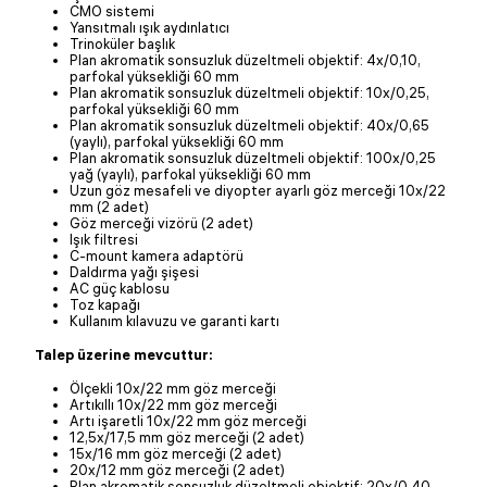
CMO sistemi
Yansıtmalı ışık aydınlatıcı
Trinoküler başlık
Plan akromatik sonsuzluk düzeltmeli objektif: 4x/0,10,
parfokal yüksekliği 60 mm
Plan akromatik sonsuzluk düzeltmeli objektif: 10x/0,25,
parfokal yüksekliği 60 mm
Plan akromatik sonsuzluk düzeltmeli objektif: 40x/0,65
(yaylı), parfokal yüksekliği 60 mm
Plan akromatik sonsuzluk düzeltmeli objektif: 100x/0,25
yağ (yaylı), parfokal yüksekliği 60 mm
Uzun göz mesafeli ve diyopter ayarlı göz merceği 10x/22
mm (2 adet)
Göz merceği vizörü (2 adet)
Işık filtresi
C-mount kamera adaptörü
Daldırma yağı şişesi
AC güç kablosu
Toz kapağı
Kullanım kılavuzu ve garanti kartı
Talep üzerine mevcuttur:
Ölçekli 10x/22 mm göz merceği
Artıkıllı 10x/22 mm göz merceği
Artı işaretli 10x/22 mm göz merceği
12,5x/17,5 mm göz merceği (2 adet)
15x/16 mm göz merceği (2 adet)
20x/12 mm göz merceği (2 adet)
Plan akromatik sonsuzluk düzeltmeli objektif: 20x/0,40,