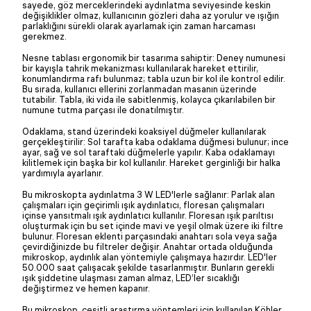
sayede, göz merceklerindeki aydınlatma seviyesinde keskin
değişiklikler olmaz, kullanıcının gözleri daha az yorulur ve ışığın
parlaklığını sürekli olarak ayarlamak için zaman harcaması
gerekmez.
Nesne tablası ergonomik bir tasarıma sahiptir: Deney numunesi
bir kayışla tahrik mekanizması kullanılarak hareket ettirilir,
konumlandırma rafı bulunmaz; tabla uzun bir kol ile kontrol edilir.
Bu sırada, kullanıcı ellerini zorlanmadan masanın üzerinde
tutabilir. Tabla, iki vida ile sabitlenmiş, kolayca çıkarılabilen bir
numune tutma parçası ile donatılmıştır.
Odaklama, stand üzerindeki koaksiyel düğmeler kullanılarak
gerçekleştirilir: Sol tarafta kaba odaklama düğmesi bulunur; ince
ayar, sağ ve sol taraftaki düğmelerle yapılır. Kaba odaklamayı
kilitlemek için başka bir kol kullanılır. Hareket gerginliği bir halka
yardımıyla ayarlanır.
Bu mikroskopta aydınlatma 3 W LED'lerle sağlanır: Parlak alan
çalışmaları için geçirimli ışık aydınlatıcı, floresan çalışmaları
içinse yansıtmalı ışık aydınlatıcı kullanılır. Floresan ışık parıltısı
oluşturmak için bu set içinde mavi ve yeşil olmak üzere iki filtre
bulunur. Floresan eklenti parçasındaki anahtarı sola veya sağa
çevirdiğinizde bu filtreler değişir. Anahtar ortada olduğunda
mikroskop, aydınlık alan yöntemiyle çalışmaya hazırdır. LED'ler
50.000 saat çalışacak şekilde tasarlanmıştır. Bunların gerekli
ışık şiddetine ulaşması zaman almaz, LED’ler sıcaklığı
değiştirmez ve hemen kapanır.
Bu mikroskop, çeşitli araştırma yöntemleri için kullanılan Köhler