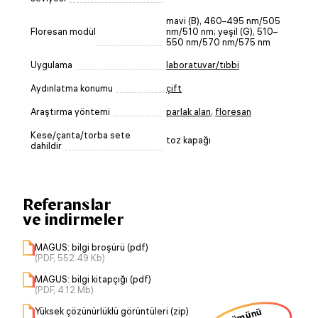
mavi (B), 460–495 nm/505
Floresan modül
nm/510 nm; yeşil (G), 510–
550 nm/570 nm/575 nm
Uygulama
laboratuvar/tıbbi
Aydınlatma konumu
çift
Araştırma yöntemi
parlak alan
,
floresan
Kese/çanta/torba sete
toz kapağı
dahildir
Referanslar
ve indirmeler
MAGUS: bilgi broşürü (pdf)
(PDF, 552.49 Kb)
MAGUS: bilgi kitapçığı (pdf)
(PDF, 4.12 Mb)
Yüksek çözünürlüklü görüntüleri (zip)
ü
m
ü
n
ü
i
n
dir
m