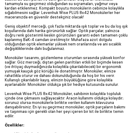
tamamıyla su geçirmez olduğundan su sıçramaları, yağmur veya
kardan etkilenmez. Kompakt boyutu monokülerin cebinize kolaylıkla
sığabilmesini sağlar. Levenhuk Wise PLUS 8x42 Monokülerler her
maceranızda en güvenilir destekçiniz olacak!
Geniş objektif merceği, çok fazla miktarda ışık toplar ve bu da loş ışık
koşullarında dahi harika görünürlük sağlar. Optik parçalar, yalnızca
doğru renk gösterimli keskin görüntüleri garanti eden tamamen çoklu
kaplanmış BaK-4 camdan üretilmiştir. Muhafaza azot dolgulu
olduğundan optik elemanlar yüksek nem oranlarında ve ani sıcaklık
değişikliklerinde dahi buğulanmaz.
Monoküler tasarımı, gözlemleme oturumları sırasında yüksek konfor
sağlar. Göz merceği, dıştan gelen parıltıları etkili bir biçimde kesen
(ve ihtiyaç duymadığınızda kolaylıkla çıkarılabilecek) bir ergonomik
yumuşak kauçuk göz körüğü ile donatılmıştır. Monoküler, elinize
rahatlıkla oturur ve dahası dokunulduğunda da hoş bir his verir.
Kullanışlı çıkarılabilir kayış, elinizin büyüklüğüne göre kolaylıkla
ayarlanabilir. Monoküler oldukça şık bir hediye kutusunda sunulur.
Levenhuk Wise PLUS 8x42 Monoküler, sahibinin kolaylıkla topluluk
içinde öne çıkmasını sağlayacaktır. Aracın kullanımı oldukça kolaydır;
sorunuz olursa monokülerle birlikte verilen kullanım kılavuzuna
danışabilirsiniz. En iyi su geçirmez monoküler, optik parçaların bakımı
ve taşınması için gerekli olan her şeyi içeren bir kit ile birlikte temin
edilir.
Özellikler: