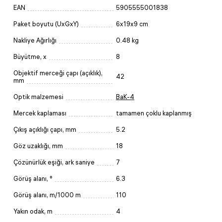
EAN
5905555001838
Paket boyutu (UxGxY)
6x19x9 cm
Nakliye Ağırlığı
0.48 kg
Büyütme, x
8
Objektif merceği çapı (açıklık),
42
mm
Optik malzemesi
BaK-4
Mercek kaplaması
tamamen çoklu kaplanmış
Çıkış açıklığı çapı, mm
5.2
Göz uzaklığı, mm
18
Çözünürlük eşiği, ark saniye
7
Görüş alanı, °
6.3
Görüş alanı, m/1000 m
110
Yakın odak, m
4