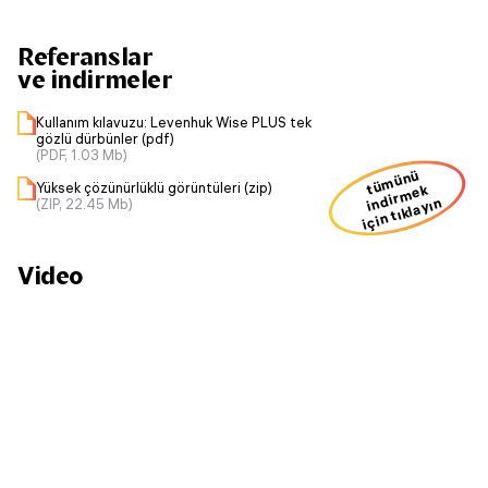
Referanslar
ve indirmeler
Kullanım kılavuzu: Levenhuk Wise PLUS tek
gözlü dürbünler (pdf)
(PDF, 1.03 Mb)
ü
m
ü
n
ü
i
n
dir
m
Yüksek çözünürlüklü görüntüleri (zip)
t
ek
için tıklayın
(ZIP, 22.45 Mb)
Video