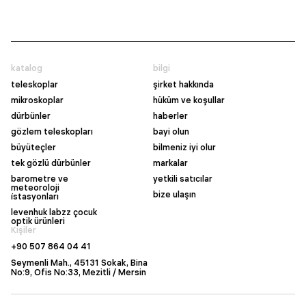
katalog
bilgi
teleskoplar
şirket hakkında
mikroskoplar
hüküm ve koşullar
dürbünler
haberler
gözlem teleskopları
bayi olun
büyüteçler
bilmeniz iyi olur
tek gözlü dürbünler
markalar
barometre ve
yetkili satıcılar
meteoroloji
bize ulaşın
i̇stasyonları
levenhuk labzz çocuk
optik ürünleri
Kişiler
+90 507 864 04 41
Seymenli Mah., 45131 Sokak, Bina
No:9, Ofis No:33, Mezitli / Mersin