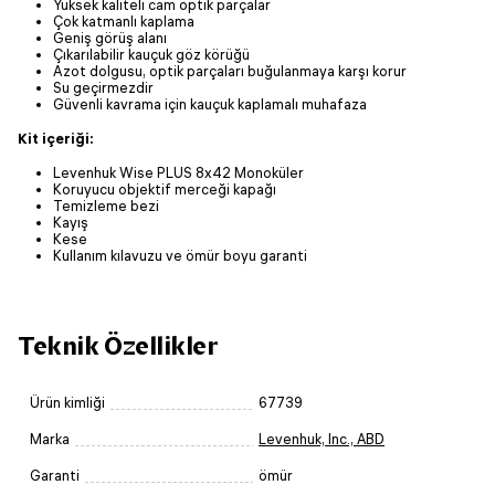
Yüksek kaliteli cam optik parçalar
Çok katmanlı kaplama
Geniş görüş alanı
Çıkarılabilir kauçuk göz körüğü
Azot dolgusu, optik parçaları buğulanmaya karşı korur
Su geçirmezdir
Güvenli kavrama için kauçuk kaplamalı muhafaza
Kit içeriği:
Levenhuk Wise PLUS 8x42 Monoküler
Koruyucu objektif merceği kapağı
Temizleme bezi
Kayış
Kese
Kullanım kılavuzu ve ömür boyu garanti
Teknik Özellikler
Ürün kimliği
67739
Marka
Levenhuk, Inc., ABD
Garanti
ömür