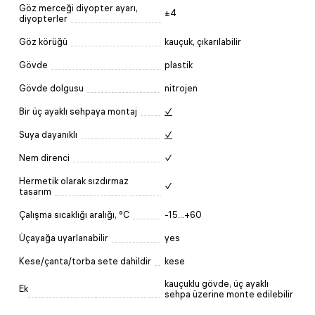
Göz merceği diyopter ayarı,
±4
diyopterler
Göz körüğü
kauçuk, çıkarılabilir
Gövde
plastik
Gövde dolgusu
nitrojen
Bir üç ayaklı sehpaya montaj
✓
Suya dayanıklı
✓
Nem direnci
✓
Hermetik olarak sızdırmaz
✓
tasarım
Çalışma sıcaklığı aralığı, °C
-15...+60
Üçayağa uyarlanabilir
yes
Kese/çanta/torba sete dahildir
kese
kauçuklu gövde, üç ayaklı
Ek
sehpa üzerine monte edilebilir