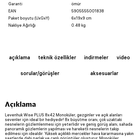
Garanti
ömür
EAN
5905555001838
Paket boyutu (UxGxY)
6x19x9 cm
Nakliye Ağırlığı
0.48 kg
açıklama
teknik özellikler
indirmeler
video
sorular/görüşler
aksesuarlar
Açıklama
Levenhuk Wise PLUS 8x42 Monoküler, gezginler ve açık alanları
sevenler için ideal bir hediyedir! 8x büyütme oranı, çok uzaktaki
nesnelerin gözlemlenmesi için yeterlidir ve geniş görüş alanı, sahada
panoramik gözlemlerin yapılması ve hareketli nesnelerin takip
edilmesi için idealdir. Yüksek açıklıklı mercekler hava kararmasına yakın
saatlerde dahi parlak ve canlı görüntüler oluşturur. Monoküler