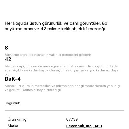
Her koşulda üstün görünürlük ve canlı görüntüler. 8x
büyütme oranı ve 42 milimetrelik objektif merceği
8
Büyütme oranı, bir nesnenin yakınlık derecesini gösterir
42
Mercek çapı, cihazın ön merceğinin milimetre cinsinden boyutunu ifade
eder. Açıklık ne kadar büyük olursa, cihaz dış ışığa karşı o kadar az duyarlı
olur
BaK-4
Monoküler dürbün mercekleri ve prizmaların hangi maddelerden yapıldığı
ve görüntü kalitesini neyin etkilediği
Uygunluk
Ürün kimliği
67739
Marka
Levenhuk, Inc., ABD