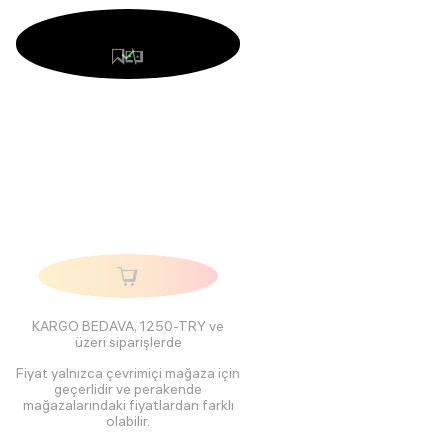
KARGO BEDAVA, 1250-TRY ve
üzeri siparişlerde
Fiyat yalnızca çevrimiçi mağaza için
geçerlidir ve perakende
mağazalarındaki fiyatlardan farklı
olabilir.