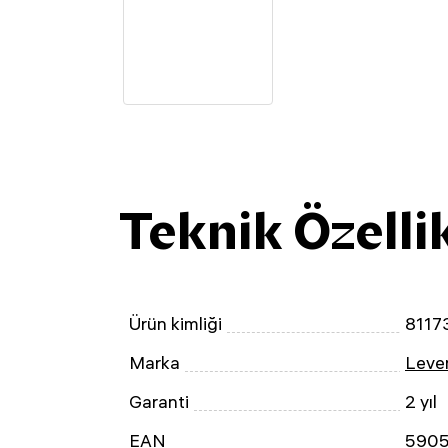
Teknik Özelli
Ürün kimliği
8117
Marka
Leven
Garanti
2 yıl
EAN
590