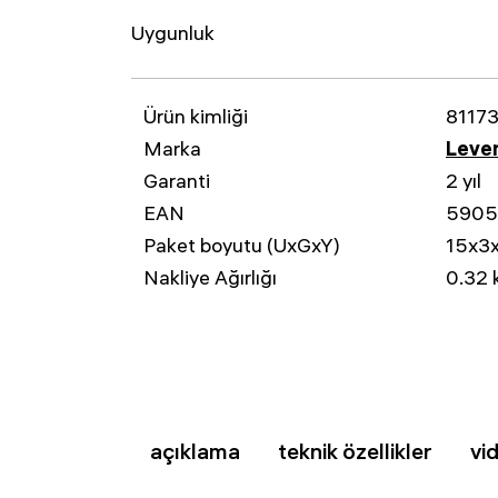
Uygunluk
Ürün kimliği
8117
Marka
Leven
Garanti
2 yıl
EAN
5905
Paket boyutu (UxGxY)
15x3
Nakliye Ağırlığı
0.32 
açıklama
teknik özellikler
vi