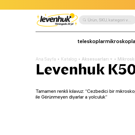
Ürün, SKU, kategori vb. göre ara
teleskoplar
mikroskopla
Ana Sayfa
Katalog
Aksesuarları
Mikrosk
Levenhuk K50
Tamamen renkli kılavuz: “Cezbedici bir mikrosko
ile Görünmeyen diyarlar a yolculuk”