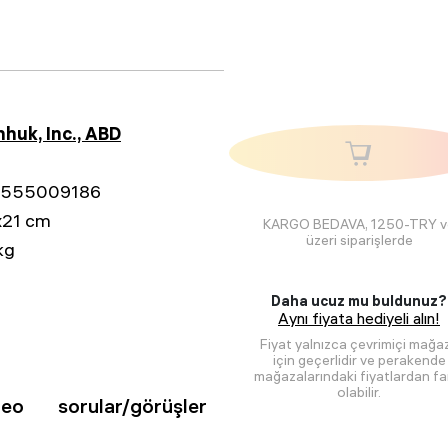
3
huk, Inc., ABD
555009186
x21 cm
KARGO BEDAVA, 1250-TRY v
üzeri siparişlerde
kg
Daha ucuz mu buldunuz?
Aynı fiyata hediyeli alın!
Fiyat yalnızca çevrimiçi mağa
için geçerlidir ve perakende
mağazalarındaki fiyatlardan far
olabilir.
deo
sorular/görüşler