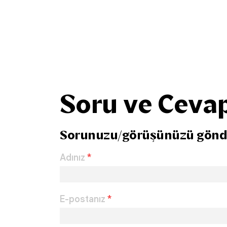
Soru ve Ceva
Sorunuzu/görüşünüzü gönd
Adınız
*
E-postanız
*