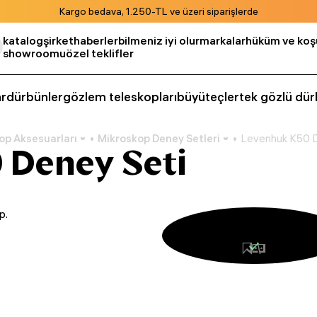
Kargo bedava, 1.250-TL ve üzeri siparişlerde
katalog
şirket
haberler
bilmeniz iyi olur
markalar
hüküm ve koşu
showroomu
özel teklifler
r
dürbünler
gözlem teleskopları
büyüteçler
tek gözlü dür
op Aksesuarları
Mikroskop Deney Setleri
Levenhuk K50 D
 Deney Seti
p.