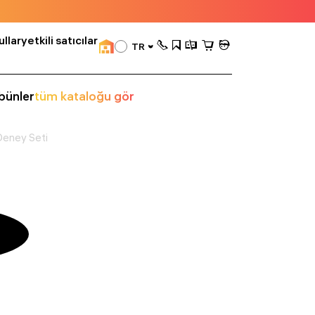
llar
yetkili satıcılar
TR
bünler
tüm kataloğu gör
eney Seti