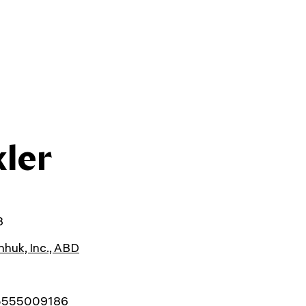
kler
3
huk, Inc., ABD
5555009186