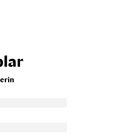
plar
erin