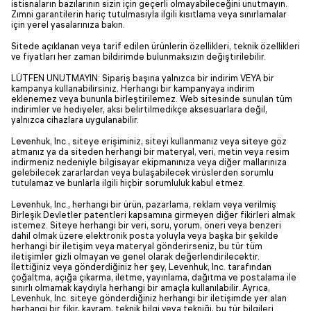
istisnaların bazılarının sizin için geçerli olmayabileceğini unutmayın.
Zımni garantilerin hariç tutulmasıyla ilgili kısıtlama veya sınırlamalar
için yerel yasalarınıza bakın.
Sitede açıklanan veya tarif edilen ürünlerin özellikleri, teknik özellikleri
ve fiyatları her zaman bildirimde bulunmaksızın değiştirilebilir.
LÜTFEN UNUTMAYIN: Sipariş başına yalnızca bir indirim VEYA bir
kampanya kullanabilirsiniz. Herhangi bir kampanyaya indirim
eklenemez veya bununla birleştirilemez. Web sitesinde sunulan tüm
indirimler ve hediyeler, aksi belirtilmedikçe aksesuarlara değil,
yalnızca cihazlara uygulanabilir.
Levenhuk, Inc., siteye erişiminiz, siteyi kullanmanız veya siteye göz
atmanız ya da siteden herhangi bir materyal, veri, metin veya resim
indirmeniz nedeniyle bilgisayar ekipmanınıza veya diğer mallarınıza
gelebilecek zararlardan veya bulaşabilecek virüslerden sorumlu
tutulamaz ve bunlarla ilgili hiçbir sorumluluk kabul etmez.
Levenhuk, Inc., herhangi bir ürün, pazarlama, reklam veya verilmiş
Birleşik Devletler patentleri kapsamına girmeyen diğer fikirleri almak
istemez. Siteye herhangi bir veri, soru, yorum, öneri veya benzeri
dahil olmak üzere elektronik posta yoluyla veya başka bir şekilde
herhangi bir iletişim veya materyal gönderirseniz, bu tür tüm
iletişimler gizli olmayan ve genel olarak değerlendirilecektir.
İlettiğiniz veya gönderdiğiniz her şey, Levenhuk, Inc. tarafından
çoğaltma, açığa çıkarma, iletme, yayınlama, dağıtma ve postalama ile
sınırlı olmamak kaydıyla herhangi bir amaçla kullanılabilir. Ayrıca,
Levenhuk, Inc. siteye gönderdiğiniz herhangi bir iletişimde yer alan
herhangi bir fikir, kavram, teknik bilgi veya tekniği, bu tür bilgileri