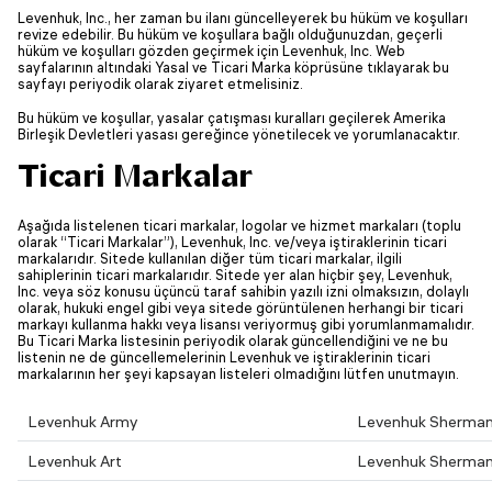
Levenhuk, Inc., her zaman bu ilanı güncelleyerek bu hüküm ve koşulları
revize edebilir. Bu hüküm ve koşullara bağlı olduğunuzdan, geçerli
hüküm ve koşulları gözden geçirmek için Levenhuk, Inc. Web
sayfalarının altındaki Yasal ve Ticari Marka köprüsüne tıklayarak bu
sayfayı periyodik olarak ziyaret etmelisiniz.
Bu hüküm ve koşullar, yasalar çatışması kuralları geçilerek Amerika
Birleşik Devletleri yasası gereğince yönetilecek ve yorumlanacaktır.
Ticari Markalar
Aşağıda listelenen ticari markalar, logolar ve hizmet markaları (toplu
olarak “Ticari Markalar”), Levenhuk, Inc. ve/veya iştiraklerinin ticari
markalarıdır. Sitede kullanılan diğer tüm ticari markalar, ilgili
sahiplerinin ticari markalarıdır. Sitede yer alan hiçbir şey, Levenhuk,
Inc. veya söz konusu üçüncü taraf sahibin yazılı izni olmaksızın, dolaylı
olarak, hukuki engel gibi veya sitede görüntülenen herhangi bir ticari
markayı kullanma hakkı veya lisansı veriyormuş gibi yorumlanmamalıdır.
Bu Ticari Marka listesinin periyodik olarak güncellendiğini ve ne bu
listenin ne de güncellemelerinin Levenhuk ve iştiraklerinin ticari
markalarının her şeyi kapsayan listeleri olmadığını lütfen unutmayın.
Levenhuk Army
Levenhuk Sherma
Levenhuk Art
Levenhuk Sherma