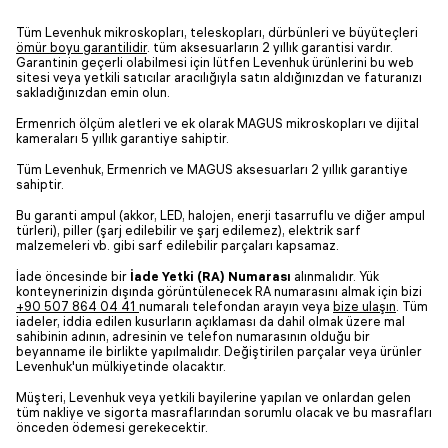
Tüm Levenhuk mikroskopları, teleskopları, dürbünleri ve büyüteçleri
ömür boyu garantilidir
. tüm aksesuarların 2 yıllık garantisi vardır.
Garantinin geçerli olabilmesi için lütfen Levenhuk ürünlerini bu web
sitesi veya yetkili satıcılar aracılığıyla satın aldığınızdan ve faturanızı
sakladığınızdan emin olun.
Ermenrich ölçüm aletleri ve ek olarak MAGUS mikroskopları ve dijital
kameraları 5 yıllık garantiye sahiptir.
Tüm Levenhuk, Ermenrich ve MAGUS aksesuarları 2 yıllık garantiye
sahiptir.
Bu garanti ampul (akkor, LED, halojen, enerji tasarruflu ve diğer ampul
türleri), piller (şarj edilebilir ve şarj edilemez), elektrik sarf
malzemeleri vb. gibi sarf edilebilir parçaları kapsamaz.
İade öncesinde bir
İade Yetki (RA) Numarası
alınmalıdır. Yük
konteynerinizin dışında görüntülenecek RA numarasını almak için bizi
+90 507 864 04 41
numaralı telefondan arayın veya
bize ulaşın
. Tüm
iadeler, iddia edilen kusurların açıklaması da dahil olmak üzere mal
sahibinin adının, adresinin ve telefon numarasının olduğu bir
beyanname ile birlikte yapılmalıdır. Değiştirilen parçalar veya ürünler
Levenhuk'un mülkiyetinde olacaktır.
Müşteri, Levenhuk veya yetkili bayilerine yapılan ve onlardan gelen
tüm nakliye ve sigorta masraflarından sorumlu olacak ve bu masrafları
önceden ödemesi gerekecektir.