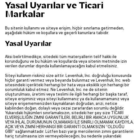
Yasal Uyarılar ve Ticari
Markalar
Bu sitenin kullanımı ve siteye erişim, hiçbir sınırlama getirmeden,
aşağıdaki hüküm ve koşullara ve geçerli kanunlara tabidir.
Yasal Uyarılar
Aksi belirtilmedikçe, sitedeki tüm materyallerin telif hakkı ile
korunduğunu ve bu hüküm ve koşullarda veya sitenin metninde izin
verilen durumlar dışında kullanılamayacağını kabul etmelisiniz.
Siteyi kullanım riskiniz size aittir. Levenhuk, Inc. doğruluğu konusunda
hiçbir garanti vermez veya beyanda bulunmaz ve Levenhuk, Inc. web
sitesindeki içerikteki herhangi bir hata veya eksiklik için herhangi bir
sorumluluk kabul etmez. Ne Levenhuk, Inc. ne de sitenin
oluşturulması, üretimi veya teslimi ile ilgili herhangi bir başka taraf,
siteye erişiminiz veya siteyi kullanmanız ya da kullanamamanız veya
siteye erişememenizden kaynaklanan doğrudan, arızi, netice
kabilinden doğan, dolaylı veya cezai zararlardan sorumlu değildir.
Yukarıdaki hükümleri sınırlamaksızın, sitedeki her şey size TİCARİ
ELVERİŞLİLİĞİN ZIMNİ GARANTİLERİ, BELİRLİ BİR AMACA UYGUNLUK
VEYA İHLAL DURUMUNUN OLMAMASI İLE SINIRLI OLMAMAK KAYDIYLA,
AÇIK VEYA ZIMNİ HERHANGİ BİR GARANTİ OLMAKSIZIN “OLDUĞU
GİBİ” sağlanmaktadır. Lütfen bazı yargı merciilerinin zımni garantilerin
hariç tutulmasına izin vermeyebileceğini, bu nedenle yukarıdaki