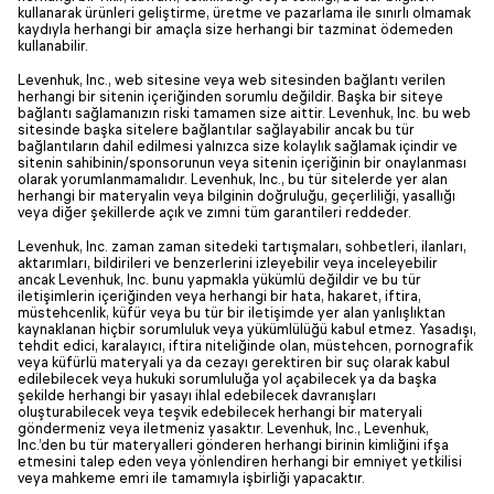
kullanarak ürünleri geliştirme, üretme ve pazarlama ile sınırlı olmamak
kaydıyla herhangi bir amaçla size herhangi bir tazminat ödemeden
kullanabilir.
Levenhuk, Inc., web sitesine veya web sitesinden bağlantı verilen
herhangi bir sitenin içeriğinden sorumlu değildir. Başka bir siteye
bağlantı sağlamanızın riski tamamen size aittir. Levenhuk, Inc. bu web
sitesinde başka sitelere bağlantılar sağlayabilir ancak bu tür
bağlantıların dahil edilmesi yalnızca size kolaylık sağlamak içindir ve
sitenin sahibinin/sponsorunun veya sitenin içeriğinin bir onaylanması
olarak yorumlanmamalıdır. Levenhuk, Inc., bu tür sitelerde yer alan
herhangi bir materyalin veya bilginin doğruluğu, geçerliliği, yasallığı
veya diğer şekillerde açık ve zımni tüm garantileri reddeder.
Levenhuk, Inc. zaman zaman sitedeki tartışmaları, sohbetleri, ilanları,
aktarımları, bildirileri ve benzerlerini izleyebilir veya inceleyebilir
ancak Levenhuk, Inc. bunu yapmakla yükümlü değildir ve bu tür
iletişimlerin içeriğinden veya herhangi bir hata, hakaret, iftira,
müstehcenlik, küfür veya bu tür bir iletişimde yer alan yanlışlıktan
kaynaklanan hiçbir sorumluluk veya yükümlülüğü kabul etmez. Yasadışı,
tehdit edici, karalayıcı, iftira niteliğinde olan, müstehcen, pornografik
veya küfürlü materyali ya da cezayı gerektiren bir suç olarak kabul
edilebilecek veya hukuki sorumluluğa yol açabilecek ya da başka
şekilde herhangi bir yasayı ihlal edebilecek davranışları
oluşturabilecek veya teşvik edebilecek herhangi bir materyali
göndermeniz veya iletmeniz yasaktır. Levenhuk, Inc., Levenhuk,
Inc.’den bu tür materyalleri gönderen herhangi birinin kimliğini ifşa
etmesini talep eden veya yönlendiren herhangi bir emniyet yetkilisi
veya mahkeme emri ile tamamıyla işbirliği yapacaktır.