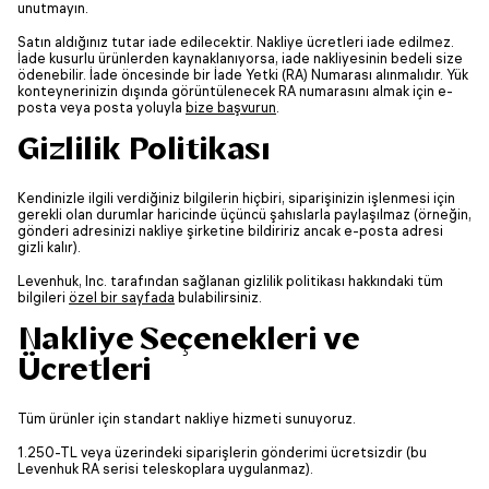
unutmayın.
Satın aldığınız tutar iade edilecektir. Nakliye ücretleri iade edilmez.
İade kusurlu ürünlerden kaynaklanıyorsa, iade nakliyesinin bedeli size
ödenebilir. İade öncesinde bir İade Yetki (RA) Numarası alınmalıdır. Yük
konteynerinizin dışında görüntülenecek RA numarasını almak için e-
posta veya posta yoluyla
bize başvurun
.
Gizlilik Politikası
Kendinizle ilgili verdiğiniz bilgilerin hiçbiri, siparişinizin işlenmesi için
gerekli olan durumlar haricinde üçüncü şahıslarla paylaşılmaz (örneğin,
gönderi adresinizi nakliye şirketine bildiririz ancak e-posta adresi
gizli kalır).
Levenhuk, Inc. tarafından sağlanan gizlilik politikası hakkındaki tüm
bilgileri
özel bir sayfada
bulabilirsiniz.
Nakliye Seçenekleri ve
Ücretleri
Tüm ürünler için standart nakliye hizmeti sunuyoruz.
1.250-TL veya üzerindeki siparişlerin gönderimi ücretsizdir (bu
Levenhuk RA serisi teleskoplara uygulanmaz).