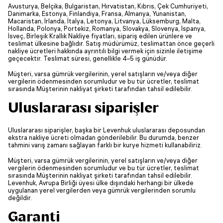
Avusturya, Belçika, Bulgaristan, Hırvatistan, Kıbrıs, Çek Cumhuriyeti,
Danimarka, Estonya, Finlandiya, Fransa, Almanya, Yunanistan,
Macaristan, İrlanda, İtalya, Letonya, Litvanya, Lüksemburg, Malta,
Hollanda, Polonya, Portekiz, Romanya, Slovakya, Slovenya, İspanya,
İsveç, Birleşik Krallık Nakliye fiyatları, sipariş edilen ürünlere ve
teslimat ülkesine bağlıdır. Satış müdürümüz, teslimattan önce geçerli
nakliye ücretleri hakkında ayrıntılı bilgi vermek için sizinle iletişime
geçecektir. Teslimat süresi, genellikle 4–5 iş günüdür.
Müşteri, varsa gümrük vergilerinin, yerel satışların ve/veya diğer
vergilerin ödenmesinden sorumludur ve bu tür ücretler, teslimat
sırasında Müşterinin nakliyat şirketi tarafından tahsil edilebilir.
Uluslararası siparişler
Uluslararası siparişler, başka bir Levenhuk uluslararası deposundan
ekstra nakliye ücreti olmadan gönderilebilir. Bu durumda, benzer
tahmini varış zamanı sağlayan farklı bir kurye hizmeti kullanabiliriz.
Müşteri, varsa gümrük vergilerinin, yerel satışların ve/veya diğer
vergilerin ödenmesinden sorumludur ve bu tür ücretler, teslimat
sırasında Müşterinin nakliyat şirketi tarafından tahsil edilebilir.
Levenhuk, Avrupa Birliği üyesi ülke dışındaki herhangi bir ülkede
uygulanan yerel vergilerden veya gümrük vergilerinden sorumlu
değildir.
Garanti