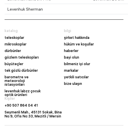
Levenhuk Sherman
katalog
bilgi
teleskoplar
şirket hakkında
mikroskoplar
hüküm ve koşullar
dürbünler
haberler
gözlem teleskopları
bayi olun
büyüteçler
bilmeniz iyi olur
tek gözlü dürbünler
markalar
barometre ve
yetkili satıcılar
meteoroloji
bize ulaşın
i̇stasyonları
levenhuk labzz çocuk
optik ürünleri
Kişiler
+90 507 864 04 41
Seymenli Mah., 45131 Sokak, Bina
No:9, Ofis No:33, Mezitli / Mersin