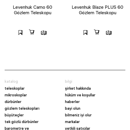
Levenhuk Camo 60
Levenhuk Blaze PLUS 60
Gözlem Teleskopu
Gözlem Teleskopu
katalog
bilgi
teleskoplar
şirket hakkında
mikroskoplar
hüküm ve koşullar
dürbünler
haberler
gözlem teleskopları
bayi olun
büyüteçler
bilmeniz iyi olur
tek gözlü dürbünler
markalar
barometre ve
yetkili satıcılar