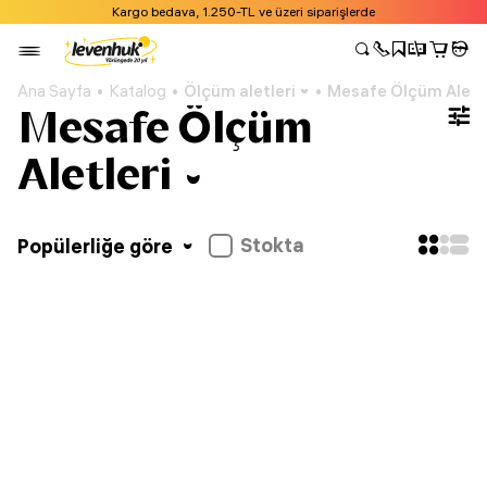
Kargo bedava, 1.250-TL ve üzeri siparişlerde
Ana Sayfa
Katalog
Ölçüm aletleri
Mesafe Ölçüm Aletle
Mesafe Ölçüm
Aletleri
Stokta
Popülerliğe göre