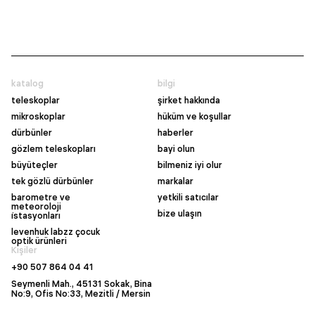
katalog
bilgi
teleskoplar
şirket hakkında
mikroskoplar
hüküm ve koşullar
dürbünler
haberler
gözlem teleskopları
bayi olun
büyüteçler
bilmeniz iyi olur
tek gözlü dürbünler
markalar
barometre ve
yetkili satıcılar
meteoroloji
bize ulaşın
i̇stasyonları
levenhuk labzz çocuk
optik ürünleri
Kişiler
+90 507 864 04 41
Seymenli Mah., 45131 Sokak, Bina
No:9, Ofis No:33, Mezitli / Mersin