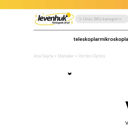
Ürün, SKU, kategori vb. göre ara
teleskoplar
mikroskopla
Ana Sayfa
Markalar
Vortex Optics
V