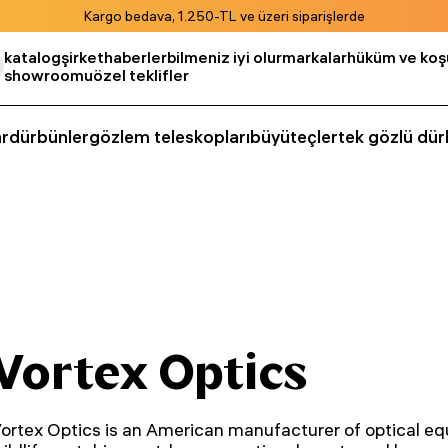
Kargo bedava, 1.250-TL ve üzeri siparişlerde
katalog
şirket
haberler
bilmeniz iyi olur
markalar
hüküm ve koşu
showroomu
özel teklifler
r
dürbünler
gözlem teleskopları
büyüteçler
tek gözlü dür
Vortex Optics
ortex Optics is an American manufacturer of optical equ