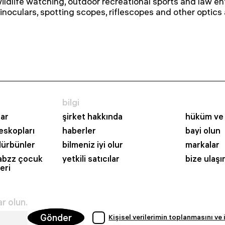
ildlife watching, outdoor recreational sports and law e
inoculars, spotting scopes, riflescopes and other optics
bilgi
ar
şirket hakkında
hüküm ve 
eskopları
haberler
bayi olun
dürbünler
bilmeniz iyi olur
markalar
abzz çocuk
yetkili satıcılar
bize ulaşı
eri
r olun.
Gönder
Kişisel verilerimin toplanmasını ve