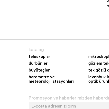
w
b
katalog
teleskoplar
mikroskopl
dürbünler
gözlem tel
büyüteçler
tek gözlü 
barometre ve
levenhuk l
meteoroloji i̇stasyonları
optik ürünl
Promosyon ve haberlerimizden haberda