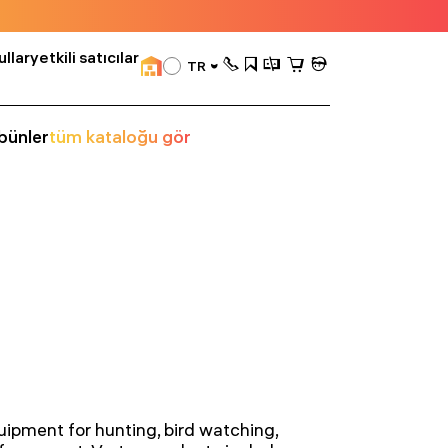
llar
yetkili satıcılar
TR
bünler
tüm kataloğu gör
ipment for hunting, bird watching,