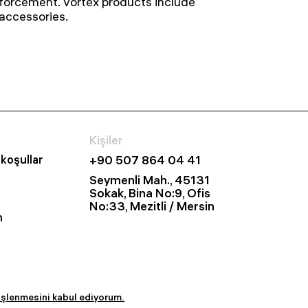
nforcement.
Vortex products include
 accessories.
Kişiler
koşullar
+90 507 864 04 41
Seymenli Mah., 45131
Sokak, Bina No:9, Ofis
No:33, Mezitli / Mersin
n
 işlenmesini kabul ediyorum.