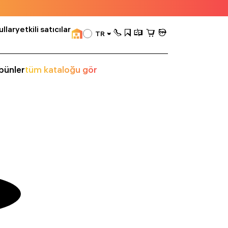
llar
yetkili satıcılar
TR
bünler
tüm kataloğu gör