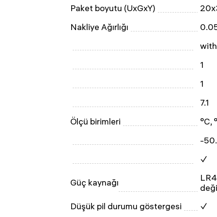
Paket boyutu (UxGxY)
20x
Nakliye Ağırlığı
0.0
with
1
1
7.1
Ölçü birimleri
°C, 
-50
✓
LR44
Güç kaynağı
deği
Düşük pil durumu göstergesi
✓