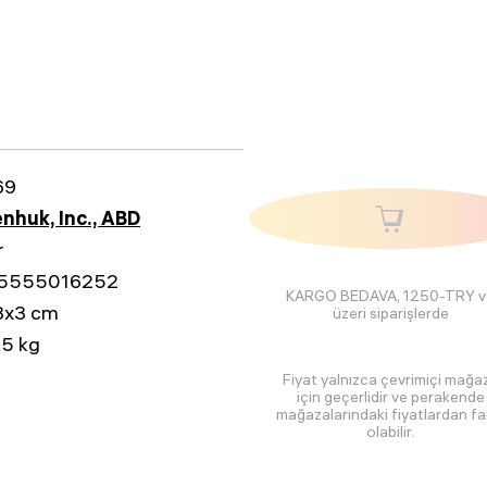
69
nhuk, Inc., ABD
r
5555016252
KARGO BEDAVA, 1250-TRY v
3x3 cm
üzeri siparişlerde
5 kg
Fiyat yalnızca çevrimiçi mağa
için geçerlidir ve perakende
mağazalarındaki fiyatlardan far
olabilir.