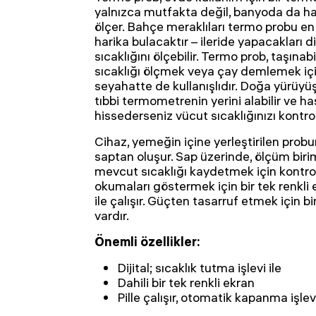
yalnızca mutfakta değil, banyoda da ha
ölçer. Bahçe meraklıları termo probu en s
harika bulacaktır – ileride yapacakları d
sıcaklığını ölçebilir. Termo prob, taşına
sıcaklığı ölçmek veya çay demlemek için
seyahatte de kullanışlıdır. Doğa yürüyüş
tıbbi termometrenin yerini alabilir ve h
hissederseniz vücut sıcaklığınızı kontro
Cihaz, yemeğin içine yerleştirilen prob
saptan oluşur. Sap üzerinde, ölçüm biri
mevcut sıcaklığı kaydetmek için kontro
okumaları göstermek için bir tek renkli 
ile çalışır. Güçten tasarruf etmek için 
vardır.
Önemli özellikler:
Dijital; sıcaklık tutma işlevi ile
Dahili bir tek renkli ekran
Pille çalışır, otomatik kapanma işlev