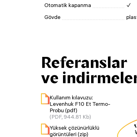
Otomatik kapanma
✓
Gövde
plas
Referanslar
ve indirmele
Kullanım kılavuzu:
Levenhuk F10 Et Termo-
Probu (pdf)
(PDF, 944.81 Kb)
Yüksek çözünürlüklü
i
görüntüleri (zip)