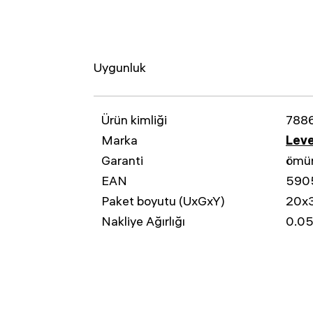
Uygunluk
Ürün kimliği
788
Marka
Leve
Garanti
ömü
EAN
590
Paket boyutu (UxGxY)
20x
Nakliye Ağırlığı
0.05