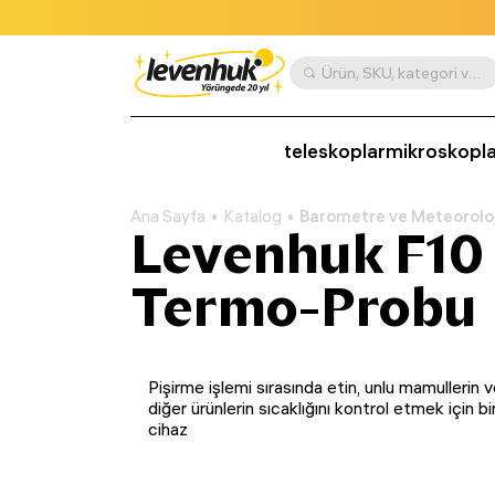
Ürün, SKU, kategori vb. göre ara
teleskoplar
mikroskopla
Ana Sayfa
Katalog
Barometre ve Meteoroloji
Levenhuk F10
Termo-Probu
Pişirme işlemi sırasında etin, unlu mamullerin 
diğer ürünlerin sıcaklığını kontrol etmek için bi
cihaz