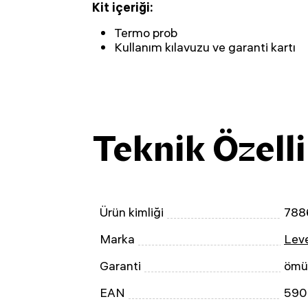
Kit içeriği:
Termo prob
Kullanım kılavuzu ve garanti kartı
Teknik Özelli
Ürün kimliği
788
Marka
Leve
Garanti
ömü
EAN
590