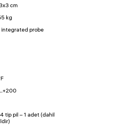
3x3 cm
55 kg
 integrated probe
°F
...+200
 tip pil – 1 adet (dahil
ldir)