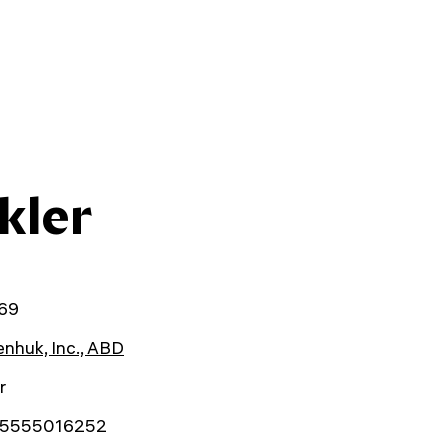
kler
69
nhuk, Inc., ABD
r
5555016252