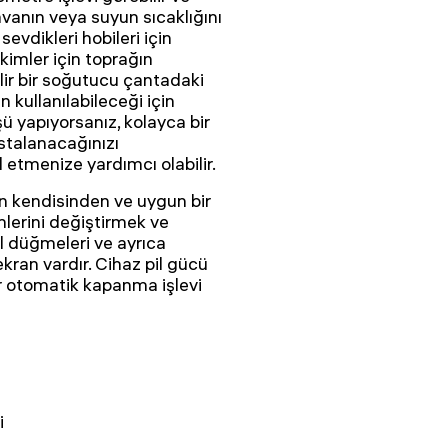
vanın veya suyun sıcaklığını
evdikleri hobileri için
ikimler için toprağın
bilir bir soğutucu çantadaki
 kullanılabileceği için
ü yapıyorsanız, kolayca bir
astalanacağınızı
l etmenize yardımcı olabilir.
un kendisinden ve uygun bir
mlerini değiştirmek ve
l düğmeleri ve ayrıca
ekran vardır. Cihaz pil gücü
bir otomatik kapanma işlevi
i