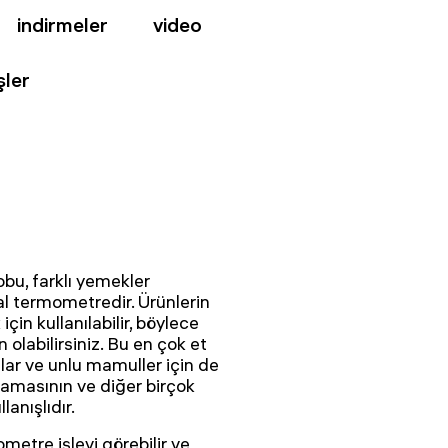
indirmeler
video
şler
u, farklı yemekler
tal termometredir. Ürünlerin
için kullanılabilir, böylece
 olabilirsiniz. Bu en çok et
ar ve unlu mamuller için de
amasının ve diğer birçok
lanışlıdır.
metre işlevi görebilir ve