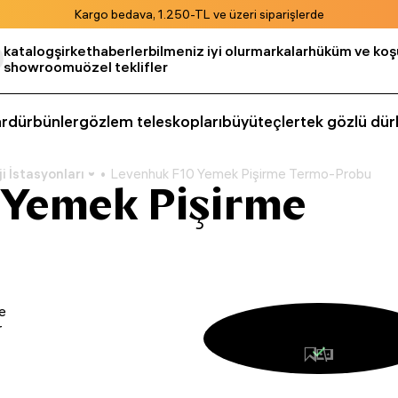
Kargo bedava, 1.250-TL ve üzeri siparişlerde
katalog
şirket
haberler
bilmeniz iyi olur
markalar
hüküm ve koşu
showroomu
özel teklifler
r
dürbünler
gözlem teleskopları
büyüteçler
tek gözlü dür
 İstasyonları
Levenhuk F10 Yemek Pişirme Termo-Probu
 Yemek Pişirme
ve
r