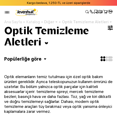
Kargo bedava, 1.250-TL ve üzeri siparişlerde
Ana Sayfa
Katalog
Diğer
Optik Temizleme Aletleri
Optik Temizleme
Aletleri
Popülerliğe göre
Optik elemanların temiz tutulması için özel optik bakım
ürünleri gereklidir. Ayrıca teleskopunuzun kullanım ömrünü de
uzatırlar. Bu bölüm yalnızca optik parçalar için kaliteli
aksesuarlar içerir: temizleme spreyi, mercek temizleme
bezleri, basınçlı hava ve daha fazlası. Toz, yağ ve kiri dikkatli
ve doğru temizlemeyi sağlarlar. Dahası, modern optik
temizleme araçları tüy bırakmaz veya optik yansıma önleyici
kaplamalara zarar vermez.