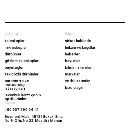
katalog
bilgi
teleskoplar
şirket hakkında
mikroskoplar
hüküm ve koşullar
dürbünler
haberler
gözlem teleskopları
bayi olun
büyüteçler
bilmeniz iyi olur
tek gözlü dürbünler
markalar
barometre ve
yetkili satıcılar
meteoroloji
bize ulaşın
i̇stasyonları
levenhuk labzz çocuk
optik ürünleri
Kişiler
+90 507 864 04 41
Seymenli Mah., 45131 Sokak, Bina
No:9, Ofis No:33, Mezitli / Mersin