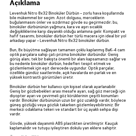
Açıklama
Levenhuk Nitro 8x32 Binoküler Dürbün – zorlu hava koşullarında
bile mükemmel bir seçim. Azot dolgusu, merceklerin
buğulanmasını önler ve sızdırmaz gövde su geçirmezdir; bu,
binoküler dürbününün yağmura, kara ve aşırı sıcaklık
değişikliklerine karşı dayanıklı olduğu anlamına gelir. Kompakt ve
hafif tasarımı, binoküler dürbün her türlü macera için ideal bir yol
arkadaşı yapar – Levenhuk Nitro 8x32 binoküler dürbün.
Bun, 8x büyütme sağlayan tamamen çoklu kaplanmış BaK-4 cam
optik parçalara sahip çatı prizma binoküler dürbündür. Geniş
görüş alanı, tek bir bakışta önemli bir alanı kapsamanızı sağlar ve
bu nedenle binoküler dürbün, hedefleri tespit etmek ve
gözlemlemek için eşit derecede uygundur. Optik parçalar,
özellikle gündüz saatlerinde, açık havalarda en parlak ve en
yüksek kontrastlı görüntüleri üretir.
Binoküler dürbün her kullanıcı için kişisel olarak ayarlanabilir.
Geniş bir gözbebekleri arası mesafe ayarı, sağ göz merceği için
diyopter ayarı ve çevirmeli göz körüklerinin çeşitli konumları
vardır. Binoküler dürbününün uzun bir göz uzaklığı vardır, böylece
güneş gözlüğü veya gözlük takarken gözlemleyebilirsiniz. Bir
merkezi odaklama tekeri ve standart bir üç ayaklı sehpa dişi
vardır.
Gövde, yüksek dayanımlı ABS plastikten üretilmiştir. Kauçuk
kaplamalıdır ve tutuşu iyileştiren dokulu yan eklere sahiptir.