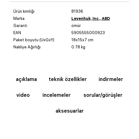
Ürün kimliği
81936
Marka
Levenhuk, Inc., ABD
Garanti
ömür
EAN
5905555000923
Paket boyutu (UxGxY)
18x15x7 cm
Nakliye Ağırlığı
0.78 kg
açıklama
teknik özellikler
indirmeler
video
i̇ncelemeler
sorular/görüşler
aksesuarlar