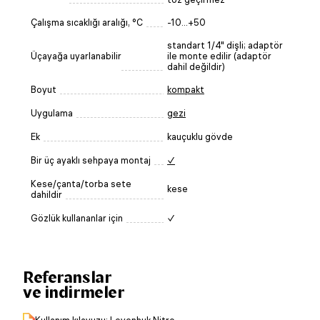
Çalışma sıcaklığı aralığı, °C
-10...+50
standart 1/4" dişli; adaptör
Üçayağa uyarlanabilir
ile monte edilir (adaptör
dahil değildir)
Boyut
kompakt
Uygulama
gezi
Ek
kauçuklu gövde
Bir üç ayaklı sehpaya montaj
✓
Kese/çanta/torba sete
kese
dahildir
Gözlük kullananlar için
✓
Referanslar
ve indirmeler