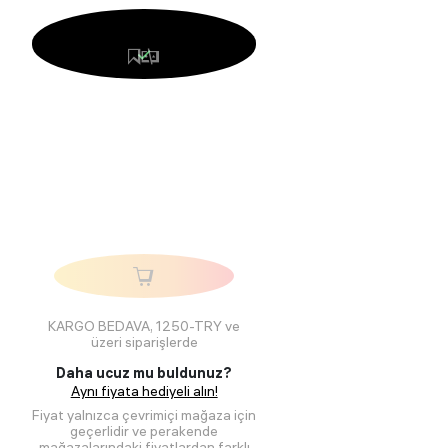
KARGO BEDAVA, 1250-TRY ve
üzeri siparişlerde
Daha ucuz mu buldunuz?
Aynı fiyata hediyeli alın!
Fiyat yalnızca çevrimiçi mağaza için
geçerlidir ve perakende
mağazalarındaki fiyatlardan farklı