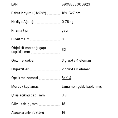
EAN
5905555000923
Paket boyutu (UxGxY)
18x15x7 cm
Nakliye Ağırlığı
0.78 kg
Prizma tipi
çatı
Büyütme, x
8
Objektif merceği çapı
32
(açıklık), mm
Göz mercekleri
3 grupta 4 eleman
Objektifler
2 grupta 3 eleman
Optik malzemesi
BaK-4
Mercek kaplaması
tamamen çoklu kaplanmış
Çıkış açıklığı çapı, mm
3.9
Göz uzaklığı, mm
18
Alacakaranlık faktörü
16