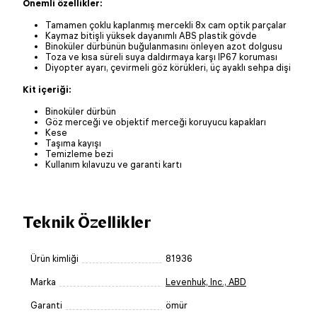
Önemli özellikler:
Tamamen çoklu kaplanmış mercekli 8x cam optik parçalar
Kaymaz bitişli yüksek dayanımlı ABS plastik gövde
Binoküler dürbünün buğulanmasını önleyen azot dolgusu
Toza ve kısa süreli suya daldırmaya karşı IP67 koruması
Diyopter ayarı, çevirmeli göz körükleri, üç ayaklı sehpa dişi
Kit içeriği:
Binoküler dürbün
Göz merceği ve objektif merceği koruyucu kapakları
Kese
Taşıma kayışı
Temizleme bezi
Kullanım kılavuzu ve garanti kartı
Teknik Özellikler
Ürün kimliği
81936
Marka
Levenhuk, Inc., ABD
Garanti
ömür