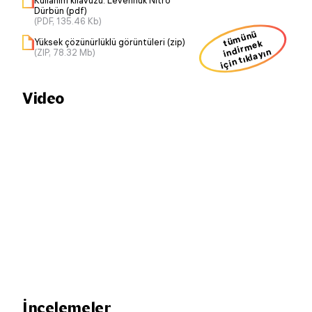
Kullanım kılavuzu: Levenhuk Nitro
Dürbün (pdf)
(PDF, 135.46 Kb)
ü
m
ü
n
ü
i
n
dir
m
Yüksek çözünürlüklü görüntüleri (zip)
t
ek
için tıklayın
(ZIP, 78.32 Mb)
Video
İncelemeler