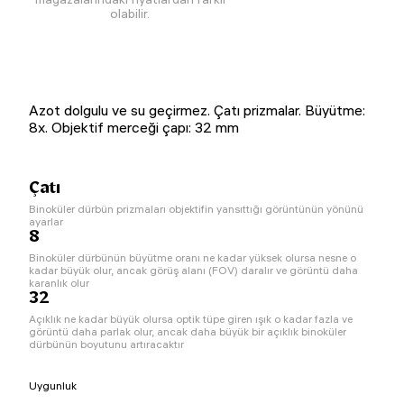
olabilir.
Azot dolgulu ve su geçirmez. Çatı prizmalar. Büyütme:
8x. Objektif merceği çapı: 32 mm
Çatı
Binoküler dürbün prizmaları objektifin yansıttığı görüntünün yönünü
ayarlar
8
Binoküler dürbünün büyütme oranı ne kadar yüksek olursa nesne o
kadar büyük olur, ancak görüş alanı (FOV) daralır ve görüntü daha
karanlık olur
32
Açıklık ne kadar büyük olursa optik tüpe giren ışık o kadar fazla ve
görüntü daha parlak olur, ancak daha büyük bir açıklık binoküler
dürbünün boyutunu artıracaktır
Uygunluk