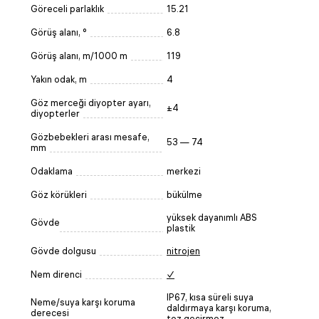
Göreceli parlaklık
15.21
Görüş alanı, °
6.8
Görüş alanı, m/1000 m
119
Yakın odak, m
4
Göz merceği diyopter ayarı,
±4
diyopterler
Gözbebekleri arası mesafe,
53 — 74
mm
Odaklama
merkezi
Göz körükleri
bükülme
yüksek dayanımlı ABS
Gövde
plastik
Gövde dolgusu
nitrojen
Nem direnci
✓
IP67, kısa süreli suya
Neme/suya karşı koruma
daldırmaya karşı koruma,
derecesi
toz geçirmez