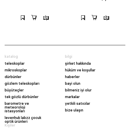
katalog
bilgi
teleskoplar
şirket hakkında
mikroskoplar
hüküm ve koşullar
dürbünler
haberler
gözlem teleskopları
bayi olun
büyüteçler
bilmeniz iyi olur
tek gözlü dürbünler
markalar
barometre ve
yetkili satıcılar
meteoroloji
bize ulaşın
i̇stasyonları
levenhuk labzz çocuk
optik ürünleri
Kişiler