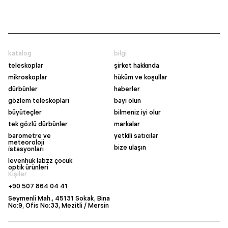
katalog
bilgi
teleskoplar
şirket hakkında
mikroskoplar
hüküm ve koşullar
dürbünler
haberler
gözlem teleskopları
bayi olun
büyüteçler
bilmeniz iyi olur
tek gözlü dürbünler
markalar
barometre ve
yetkili satıcılar
meteoroloji
bize ulaşın
i̇stasyonları
levenhuk labzz çocuk
optik ürünleri
Kişiler
+90 507 864 04 41
Seymenli Mah., 45131 Sokak, Bina
No:9, Ofis No:33, Mezitli / Mersin