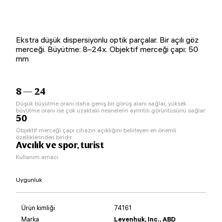
Ekstra düşük dispersiyonlu optik parçalar. Bir açılı göz
merceği. Büyütme: 8–24x. Objektif merceği çapı: 50
mm
8 — 24
Düşük büyütme oranı daha geniş bir görüş alanı sağlar, yüksek
büyütme oranı ise çok uzaktaki nesnelerin ayrıntılı görüntüsünü sağlar
50
Objektif merceği çapı cihazın açıklığını belirleyen en önemli
özelliklerinden biridir
Avcılık ve spor, turist
Kullanım amacı
Uygunluk
Ürün kimliği
74161
Marka
Levenhuk, Inc., ABD