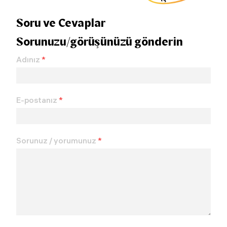
Soru ve Cevaplar
Sorunuzu/görüşünüzü gönderin
Adınız
*
E-postanız
*
Sorunuz / yorumunuz
*