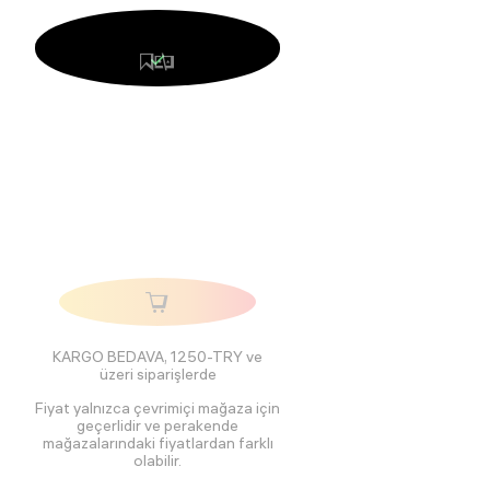
KARGO BEDAVA, 1250-TRY ve
üzeri siparişlerde
Fiyat yalnızca çevrimiçi mağaza için
geçerlidir ve perakende
mağazalarındaki fiyatlardan farklı
olabilir.