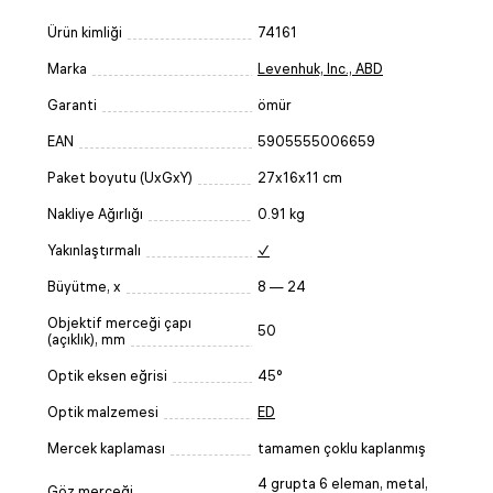
Ürün kimliği
74161
Marka
Levenhuk, Inc., ABD
Garanti
ömür
EAN
5905555006659
Paket boyutu (UxGxY)
27x16x11 cm
Nakliye Ağırlığı
0.91 kg
Yakınlaştırmalı
✓
Büyütme, x
8 — 24
Objektif merceği çapı
50
(açıklık), mm
Optik eksen eğrisi
45°
Optik malzemesi
ED
Mercek kaplaması
tamamen çoklu kaplanmış
4 grupta 6 eleman, metal,
Göz merceği