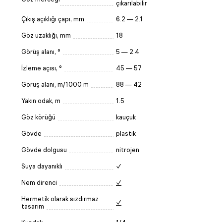
çıkarılabilir
Çıkış açıklığı çapı, mm
6.2 — 2.1
Göz uzaklığı, mm
18
Görüş alanı, °
5 — 2.4
İzleme açısı, °
45 — 57
Görüş alanı, m/1000 m
88 — 42
Yakın odak, m
1.5
Göz körüğü
kauçuk
Gövde
plastik
Gövde dolgusu
nitrojen
Suya dayanıklı
✓
Nem direnci
✓
Hermetik olarak sızdırmaz
✓
tasarım