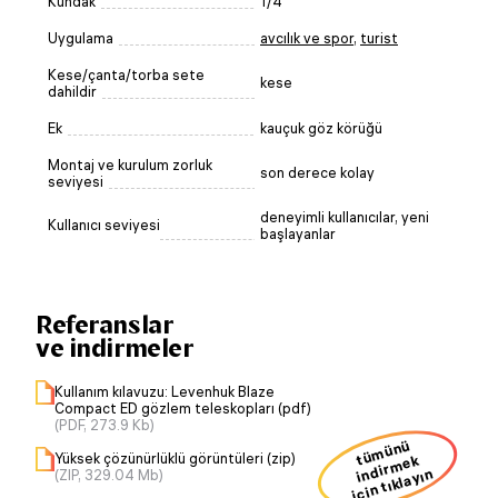
Kundak
1/4
Uygulama
avcılık ve spor
,
turist
Kese/çanta/torba sete
kese
dahildir
Ek
kauçuk göz körüğü
Montaj ve kurulum zorluk
son derece kolay
seviyesi
deneyimli kullanıcılar, yeni
Kullanıcı seviyesi
başlayanlar
Referanslar
ve indirmeler
Kullanım kılavuzu: Levenhuk Blaze
Compact ED gözlem teleskopları (pdf)
(PDF, 273.9 Kb)
ü
m
ü
n
ü
i
n
dir
m
Yüksek çözünürlüklü görüntüleri (zip)
t
ek
için tıklayın
(ZIP, 329.04 Mb)