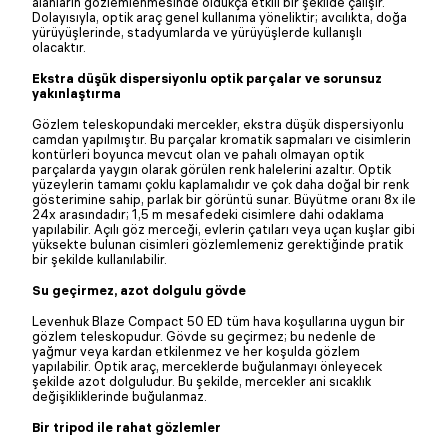
alanların gözlemlenmesinde oldukça etkili bir şekilde çalışır.
Dolayısıyla, optik araç genel kullanıma yöneliktir; avcılıkta, doğa
yürüyüşlerinde, stadyumlarda ve yürüyüşlerde kullanışlı
olacaktır.
Ekstra düşük dispersiyonlu optik parçalar ve sorunsuz
yakınlaştırma
Gözlem teleskopundaki mercekler, ekstra düşük dispersiyonlu
camdan yapılmıştır. Bu parçalar kromatik sapmaları ve cisimlerin
kontürleri boyunca mevcut olan ve pahalı olmayan optik
parçalarda yaygın olarak görülen renk halelerini azaltır. Optik
yüzeylerin tamamı çoklu kaplamalıdır ve çok daha doğal bir renk
gösterimine sahip, parlak bir görüntü sunar. Büyütme oranı 8x ile
24x arasındadır; 1,5 m mesafedeki cisimlere dahi odaklama
yapılabilir. Açılı göz merceği, evlerin çatıları veya uçan kuşlar gibi
yüksekte bulunan cisimleri gözlemlemeniz gerektiğinde pratik
bir şekilde kullanılabilir.
Su geçirmez, azot dolgulu gövde
Levenhuk Blaze Compact 50 ED tüm hava koşullarına uygun bir
gözlem teleskopudur. Gövde su geçirmez; bu nedenle de
yağmur veya kardan etkilenmez ve her koşulda gözlem
yapılabilir. Optik araç, merceklerde buğulanmayı önleyecek
şekilde azot dolguludur. Bu şekilde, mercekler ani sıcaklık
değişikliklerinde buğulanmaz.
Bir tripod ile rahat gözlemler