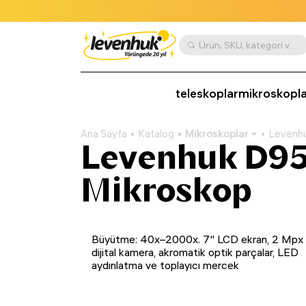
Ürün, SKU, kategori vb. göre ara
teleskoplar
mikroskopla
Ana Sayfa
Katalog
Mikroskoplar
Levenhu
Levenhuk D95L
Mikroskop
Büyütme: 40x–2000x. 7" LCD ekran, 2 Mpx
dijital kamera, akromatik optik parçalar, LED
aydınlatma ve toplayıcı mercek