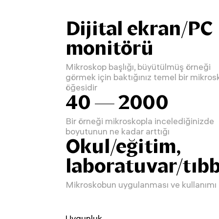
Dijital ekran/PC
monitörü
Mikroskop başlığı, büyütülmüş örneği
görmek için baktığınız temel bir mikros
öğesidir
40 — 2000
Bir örneği mikroskopla incelediğinizde
boyutunun ne kadar arttığı
Okul/eğitim,
laboratuvar/tıbb
Mikroskobun uygulanması ve kullanımı
Uygunluk