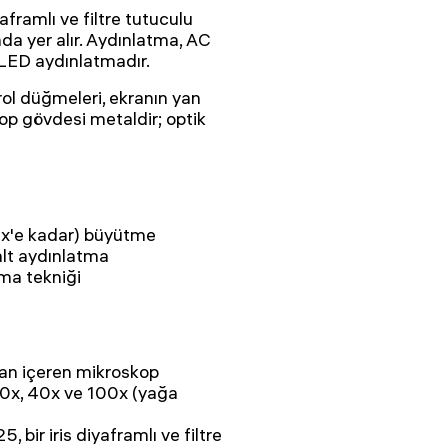
aframlı ve filtre tutuculu
da yer alır. Aydınlatma, AC
t LED aydınlatmadır.
trol düğmeleri, ekranın yan
kop gövdesi metaldir; optik
0x'e kadar) büyütme
 alt aydınlatma
rma tekniği
ran içeren mikroskop
 10x, 40x ve 100x (yağa
 bir iris diyaframlı ve filtre