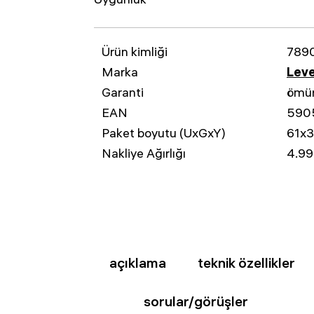
Ürün kimliği
789
Marka
Leve
Garanti
ömü
EAN
590
Paket boyutu (UxGxY)
61x
Nakliye Ağırlığı
4.99
açıklama
teknik özellikler
sorular/görüşler