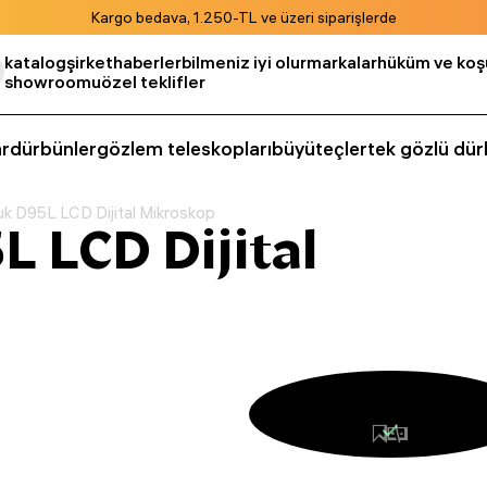
Kargo bedava, 1.250-TL ve üzeri siparişlerde
katalog
şirket
haberler
bilmeniz iyi olur
markalar
hüküm ve koşu
showroomu
özel teklifler
r
dürbünler
gözlem teleskopları
büyüteçler
tek gözlü dür
k D95L LCD Dijital Mikroskop
 LCD Dijital