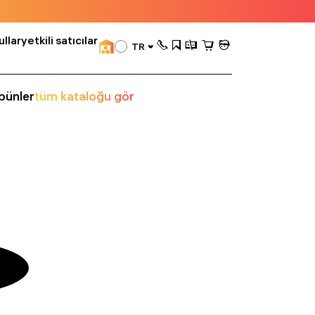
llar
yetkili satıcılar
TR
bünler
tüm kataloğu gör