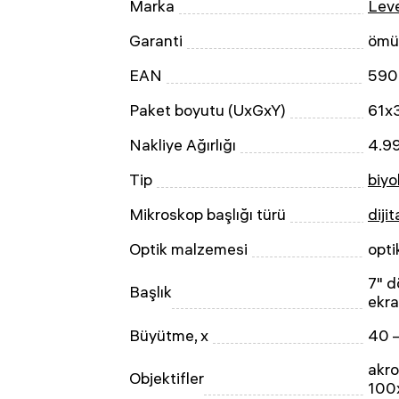
Marka
Leve
Garanti
ömü
EAN
590
Paket boyutu (UxGxY)
61x
Nakliye Ağırlığı
4.9
Tip
biyo
Mikroskop başlığı türü
diji
Optik malzemesi
opt
7" d
Başlık
ekr
Büyütme, x
40 
akro
Objektifler
100x