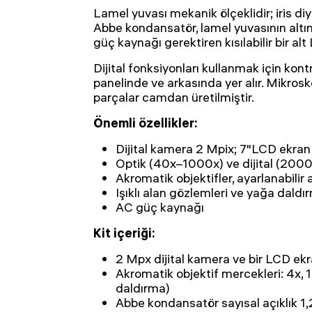
Lamel yuvası mekanik ölçeklidir; iris diy
Abbe kondansatör, lamel yuvasının altın
güç kaynağı gerektiren kısılabilir bir al
Dijital fonksiyonları kullanmak için kon
panelinde ve arkasında yer alır. Mikros
parçalar camdan üretilmiştir.
Önemli özellikler:
Dijital kamera 2 Mpix; 7"LCD ekran
Optik (40x–1000x) ve dijital (200
Akromatik objektifler, ayarlanabilir
Işıklı alan gözlemleri ve yağa daldı
AC güç kaynağı
Kit içeriği:
2 Mpx dijital kamera ve bir LCD ek
Akromatik objektif mercekleri: 4x,
daldırma)
Abbe kondansatör sayısal açıklık 1,25,