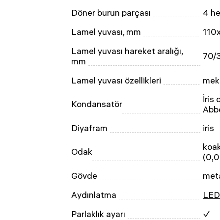
Döner burun parçası
4 he
Lamel yuvası, mm
110
Lamel yuvası hareket aralığı,
70/
mm
Lamel yuvası özellikleri
meka
İris
Kondansatör
Abbe
Diyafram
iris
koak
Odak
(0,
Gövde
met
Aydınlatma
LED
Parlaklık ayarı
✓