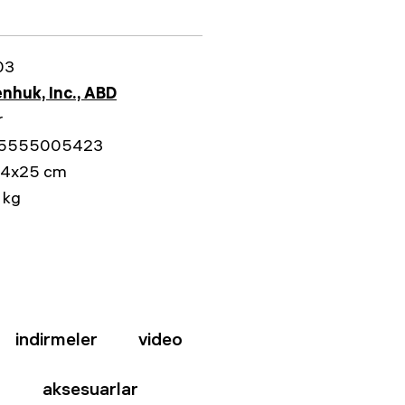
03
nhuk, Inc., ABD
r
5555005423
34x25 cm
 kg
indirmeler
video
aksesuarlar