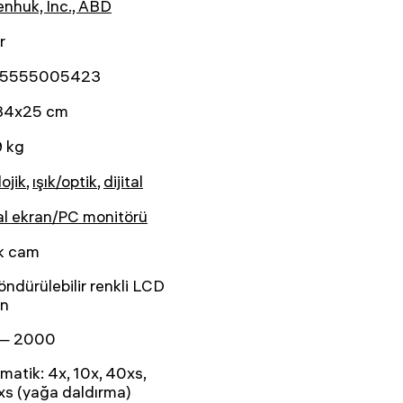
nhuk, Inc., ABD
r
5555005423
34x25 cm
9 kg
lojik
,
ışık/optik
,
dijital
tal ekran/PC monitörü
ik cam
öndürülebilir renkli LCD
an
— 2000
matik: 4x, 10x, 40xs,
s (yağa daldırma)