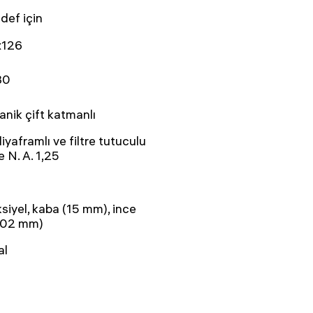
def için
x126
30
nik çift katmanlı
 diyaframlı ve filtre tutuculu
 N. A. 1,25
siyel, kaba (15 mm), ince
002 mm)
al