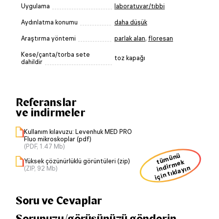
Uygulama
laboratuvar/tıbbi
Aydınlatma konumu
daha düşük
Araştırma yöntemi
parlak alan
,
floresan
Kese/çanta/torba sete
toz kapağı
dahildir
Referanslar
ve indirmeler
Kullanım kılavuzu: Levenhuk MED PRO
Fluo mikroskoplar (pdf)
(PDF, 1.47 Mb)
ü
m
ü
n
ü
i
n
dir
m
Yüksek çözünürlüklü görüntüleri (zip)
t
ek
için tıklayın
(ZIP, 92 Mb)
Soru ve Cevaplar
Sorunuzu/görüşünüzü gönderin