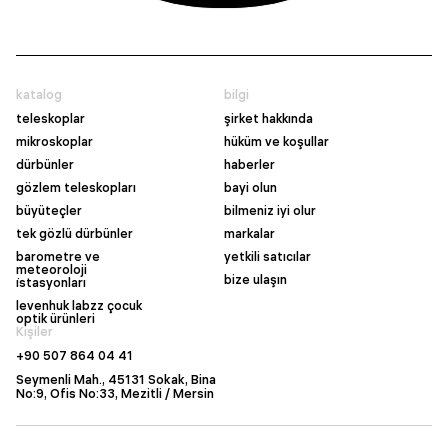
katalog
bilgi
teleskoplar
şirket hakkında
mikroskoplar
hüküm ve koşullar
dürbünler
haberler
gözlem teleskopları
bayi olun
büyüteçler
bilmeniz iyi olur
tek gözlü dürbünler
markalar
barometre ve
yetkili satıcılar
meteoroloji
bize ulaşın
i̇stasyonları
levenhuk labzz çocuk
optik ürünleri
Kişiler
+90 507 864 04 41
Seymenli Mah., 45131 Sokak, Bina
No:9, Ofis No:33, Mezitli / Mersin