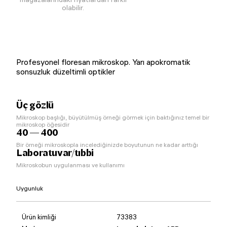
olabilir.
Profesyonel floresan mikroskop. Yarı apokromatik
sonsuzluk düzeltimli optikler
Üç gözlü
Mikroskop başlığı, büyütülmüş örneği görmek için baktığınız temel bir
mikroskop öğesidir
40 — 400
Bir örneği mikroskopla incelediğinizde boyutunun ne kadar arttığı
Laboratuvar/tıbbi
Mikroskobun uygulanması ve kullanımı
Uygunluk
Ürün kimliği
73383