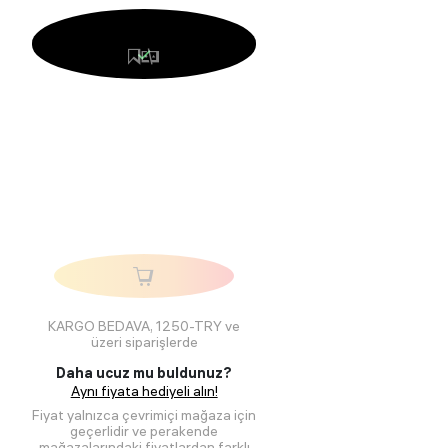
KARGO BEDAVA, 1250-TRY ve
üzeri siparişlerde
Daha ucuz mu buldunuz?
Aynı fiyata hediyeli alın!
Fiyat yalnızca çevrimiçi mağaza için
geçerlidir ve perakende
mağazalarındaki fiyatlardan farklı