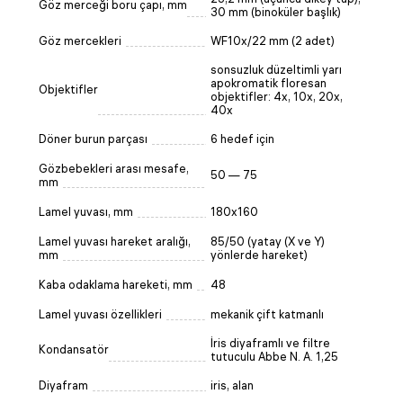
Göz merceği boru çapı, mm
30 mm (binoküler başlık)
Göz mercekleri
WF10x/22 mm (2 adet)
sonsuzluk düzeltimli yarı
apokromatik floresan
Objektifler
objektifler: 4x, 10x, 20x,
40x
Döner burun parçası
6 hedef için
Gözbebekleri arası mesafe,
50 — 75
mm
Lamel yuvası, mm
180x160
Lamel yuvası hareket aralığı,
85/50 (yatay (X ve Y)
mm
yönlerde hareket)
Kaba odaklama hareketi, mm
48
Lamel yuvası özellikleri
mekanik çift katmanlı
İris diyaframlı ve filtre
Kondansatör
tutuculu Abbe N. A. 1,25
Diyafram
iris, alan