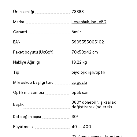
Ürün kimliği
73383
Marka
Levenhuk, Inc., ABD
Garanti
ömür
EAN
5905555005102
Paket boyutu (UxGxY)
70x50x42 cm
Nakliye Ağırlığı
19.22 kg
Tip
biyolojik
,
ışık/optik
Mikroskop başlığı türü
üç gözlü
Optik malzemesi
optik cam
360° dönebilir, ışıksal akı
Başlık
değiştirerek (bölerek)
Kafa eğim açısı
30°
Büyütme, x
40 — 400
23,2 mm (üçüncü dikey tüp),