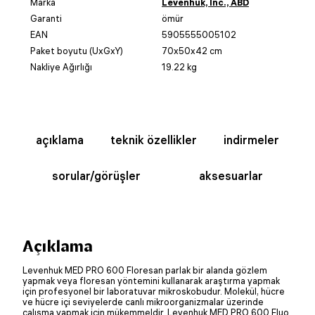
Marka
Levenhuk, Inc., ABD
Garanti
ömür
EAN
5905555005102
Paket boyutu (UxGxY)
70x50x42 cm
Nakliye Ağırlığı
19.22 kg
açıklama
teknik özellikler
indirmeler
sorular/görüşler
aksesuarlar
Açıklama
Levenhuk MED PRO 600 Floresan parlak bir alanda gözlem
yapmak veya floresan yöntemini kullanarak araştırma yapmak
için profesyonel bir laboratuvar mikroskobudur. Molekül, hücre
ve hücre içi seviyelerde canlı mikroorganizmalar üzerinde
çalışma yapmak için mükemmeldir. Levenhuk MED PRO 600 Fluo