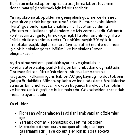
floresan mikroskop bir tıp ya da araştırma laboratuvarının
donanımını güçlendirmek için iyi bir tercihtir.
Yarı apokromatik optikler ve geniş alanlı göz mercekleri net,
ayrıntılı ve parlak bir görüntü sağlarlar. Bu mikroskobu klasik
“kuru” gözlemler için kullanabilirsiniz. İlaveten daldırma
yöntemlerini kullanan gözlemlere de izin vermektedir. Görüntü
kontrastını zenginleştirmek için, ışık filtreleri önerilir (üç filtre
ürünle birlikte verilmektedir). Trinoküler başlık 30°eğiktir.
Trinoküler başlık, dijital kamera (ayrıca satılır) monte edilmesi
için bir binoküler görsel bölümü ve bir oküler tüpten
oluşmaktadır.
Aydınlatma sistemi, parlaklık ayarına ve çıkarılabilir
kondansatöre sahip parlak halojen bir lambadan oluşmaktadır.
Floresan ünitesi filtre ünitelerini, bir cıva lambasını ve
radyasyon kalkanını içerir. Işık, bir AC güç kaynağı ile desteklenir
(adaptör dahildir). Mikroskop kaba ve ince odaklama özelliklerine
sahiptir. Bir lamel yuvası iki eksen boyunca hareket ettirilebilir
ve bir mekanik ölçeği de bulunmaktadır. Gözbebekleri arasındaki
mesafe ayarlanabilir.
Özellikler:
Floresan yönteminden faydalanılarak yapılan gözlemler
için
Yarı apokromatik sonsuzluk düzeltimli optikler
Mikroskop döner burun parçası altı objektif için
tasarlanmıştır (ilave objektifler için iki adet soket)