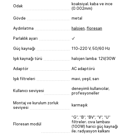
koaksiyal; kaba ve ince
Odak
(0.002mm)
Gövde
metal
Aydınlatma
halojen
,
floresan
Parlaklık ayarı
✓
Güç kaynağı
110–220 V, 50/60 Hz
Işık kaynağı türü
halojen lamba: 12V/30W
Adaptör
AC adaptörü
Işık filtreleri
mavi, yeşil, sarı
deneyimli kullanıcılar,
Kullanıcı seviyesi
profesyoneller
Montaj ve kurulum zorluk
karmaşık
seviyesi
“G”, “B”, “BV”, “V”, “U”
filtreler; cıva lambası
Floresan modül
(100W) harici güç kaynağı
ile; radyasyon kalkanı