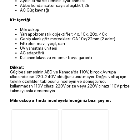
Aydınlatma sisteminin ayarlanması
Abbe kondansatör sayısal açıklık 1,25
AC Güç kaynağı
Kit içeriği:
Mikroskop
Yarı apokromatik objektifler: 4x, 10x, 20x, 40x
Geniş alanlı göz mercekleri: GA 10x/22mm (2 adet)
Filtreler: mavi, yeşil, sarı
UV yansıtma ünitesi
AC adaptörü
Kullanım kılavuzu ve ömür boyu garanti
Dikkat:
Güç beslemesinin ABD ve Kanada'da 110V, birçok Avrupa
ülkesinde ise 220–240V olduğunu unutmayın. Doğru voltaj için
teknik özellikler tablosunu inceleyin ve dönüştürücü
kullanmadan 110V cihazı 220V prize veya 220V cihazı 110V prize
takmayı asla denemeyin.
Mikroskop altında inceleyebileceğiniz bazı şeyler: