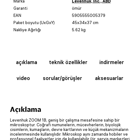
Marka
Levenhuk, Inc., ABD
Garanti
ömür
EAN
5905555005379
Paket boyutu (UxGxY)
45x34x37 cm
Nakliye Ağırlığı
5.62 kg
açıklama
teknik özellikler
indirmeler
video
sorular/görüşler
aksesuarlar
Açıklama
Levenhuk ZOOM 1B, geniş bir çalışma mesafesine sahip bir
mikroskoptur. Coğrafi numunelerin, mücevherlerin, biyolojik
cisimlerin, kumaşların, devre kartlarının ve küçük mekanizmaların
incelenmesinde kullanışlıdır. Mikroskop aynı zamanda hobiler ve
profesyonel faaliyetler için de kullanılabilir (ör. servis merkezleri