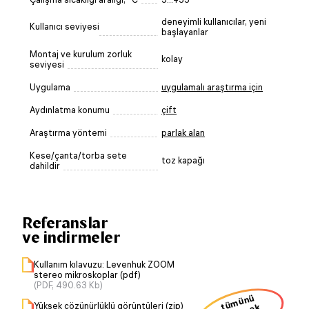
deneyimli kullanıcılar, yeni
Kullanıcı seviyesi
başlayanlar
Montaj ve kurulum zorluk
kolay
seviyesi
Uygulama
uygulamalı araştırma için
Aydınlatma konumu
çift
Araştırma yöntemi
parlak alan
Kese/çanta/torba sete
toz kapağı
dahildir
Referanslar
ve indirmeler
Kullanım kılavuzu: Levenhuk ZOOM
stereo mikroskoplar (pdf)
(PDF, 490.63 Kb)
ü
m
ü
n
ü
i
n
dir
m
Yüksek çözünürlüklü görüntüleri (zip)