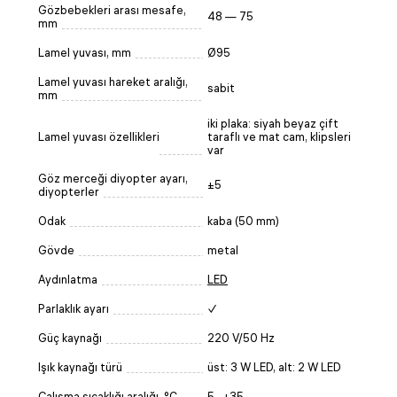
Gözbebekleri arası mesafe,
48 — 75
mm
Lamel yuvası, mm
Ø95
Lamel yuvası hareket aralığı,
sabit
mm
iki plaka: siyah beyaz çift
Lamel yuvası özellikleri
taraflı ve mat cam, klipsleri
var
Göz merceği diyopter ayarı,
±5
diyopterler
Odak
kaba (50 mm)
Gövde
metal
Aydınlatma
LED
Parlaklık ayarı
✓
Güç kaynağı
220 V/50 Hz
Işık kaynağı türü
üst: 3 W LED, alt: 2 W LED
Çalışma sıcaklığı aralığı, °C
5...+35