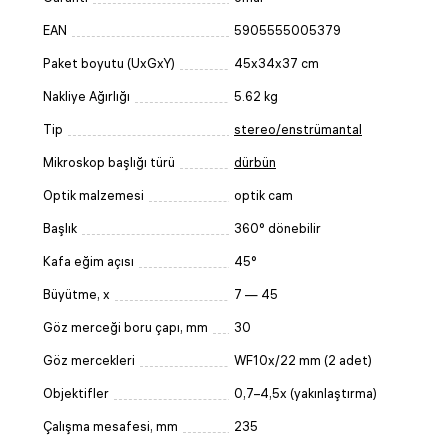
EAN
5905555005379
Paket boyutu (UxGxY)
45x34x37 cm
Nakliye Ağırlığı
5.62 kg
Tip
stereo/enstrümantal
Mikroskop başlığı türü
dürbün
Optik malzemesi
optik cam
Başlık
360° dönebilir
Kafa eğim açısı
45°
Büyütme, x
7 — 45
Göz merceği boru çapı, mm
30
Göz mercekleri
WF10x/22 mm (2 adet)
Objektifler
0,7–4,5x (yakınlaştırma)
Çalışma mesafesi, mm
235