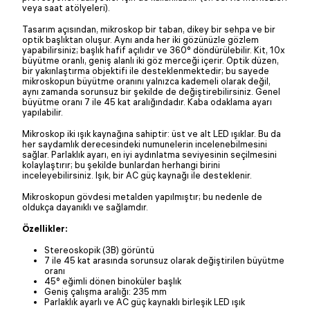
veya saat atölyeleri).
Tasarım açısından, mikroskop bir taban, dikey bir sehpa ve bir
optik başlıktan oluşur. Aynı anda her iki gözünüzle gözlem
yapabilirsiniz; başlık hafif açılıdır ve 360° döndürülebilir. Kit, 10x
büyütme oranlı, geniş alanlı iki göz merceği içerir. Optik düzen,
bir yakınlaştırma objektifi ile desteklenmektedir; bu sayede
mikroskopun büyütme oranını yalnızca kademeli olarak değil,
aynı zamanda sorunsuz bir şekilde de değiştirebilirsiniz. Genel
büyütme oranı 7 ile 45 kat aralığındadır. Kaba odaklama ayarı
yapılabilir.
Mikroskop iki ışık kaynağına sahiptir: üst ve alt LED ışıklar. Bu da
her saydamlık derecesindeki numunelerin incelenebilmesini
sağlar. Parlaklık ayarı, en iyi aydınlatma seviyesinin seçilmesini
kolaylaştırır; bu şekilde bunlardan herhangi birini
inceleyebilirsiniz. Işık, bir AC güç kaynağı ile desteklenir.
Mikroskopun gövdesi metalden yapılmıştır; bu nedenle de
oldukça dayanıklı ve sağlamdır.
Özellikler:
Stereoskopik (3B) görüntü
7 ile 45 kat arasında sorunsuz olarak değiştirilen büyütme
oranı
45° eğimli dönen binoküler başlık
Geniş çalışma aralığı: 235 mm
Parlaklık ayarlı ve AC güç kaynaklı birleşik LED ışık