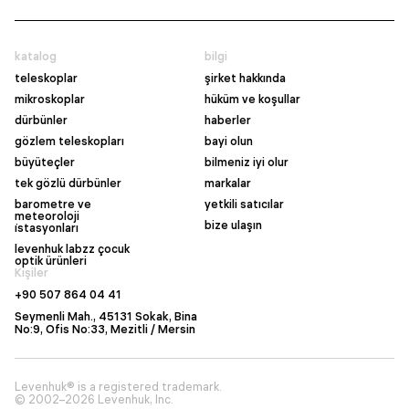
katalog
bilgi
teleskoplar
şirket hakkında
mikroskoplar
hüküm ve koşullar
dürbünler
haberler
gözlem teleskopları
bayi olun
büyüteçler
bilmeniz iyi olur
tek gözlü dürbünler
markalar
barometre ve
yetkili satıcılar
meteoroloji
bize ulaşın
i̇stasyonları
levenhuk labzz çocuk
optik ürünleri
Kişiler
+90 507 864 04 41
Seymenli Mah., 45131 Sokak, Bina
No:9, Ofis No:33, Mezitli / Mersin
Levenhuk® is a registered trademark.
© 2002–2026 Levenhuk, Inc.