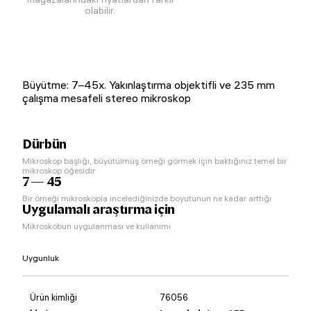
olabilir.
Büyütme: 7–45x. Yakınlaştırma objektifli ve 235 mm
çalışma mesafeli stereo mikroskop
Dürbün
Mikroskop başlığı, büyütülmüş örneği görmek için baktığınız temel bir
mikroskop öğesidir
7 — 45
Bir örneği mikroskopla incelediğinizde boyutunun ne kadar arttığı
Uygulamalı araştırma için
Mikroskobun uygulanması ve kullanımı
Uygunluk
Ürün kimliği
76056