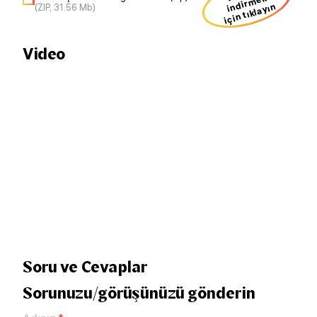
t
ek
için tıklayın
(ZIP, 31.56 Mb)
Video
Soru ve Cevaplar
Sorunuzu/görüşünüzü gönderin