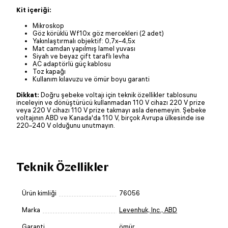
Kit içeriği:
Mikroskop
Göz körüklü Wf10x göz mercekleri (2 adet)
Yakınlaştırmalı objektif: 0,7x–4,5x
Mat camdan yapılmış lamel yuvası
Siyah ve beyaz çift taraflı levha
AC adaptörlü güç kablosu
Toz kapağı
Kullanım kılavuzu ve ömür boyu garanti
Dikkat:
Doğru şebeke voltajı için teknik özellikler tablosunu
inceleyin ve dönüştürücü kullanmadan 110 V cihazı 220 V prize
veya 220 V cihazı 110 V prize takmayı asla denemeyin. Şebeke
voltajının ABD ve Kanada'da 110 V, birçok Avrupa ülkesinde ise
220–240 V olduğunu unutmayın.
Teknik Özellikler
Ürün kimliği
76056
Marka
Levenhuk, Inc., ABD
Garanti
ömür