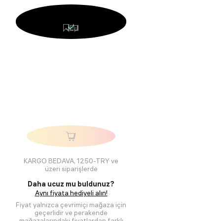
KARGO BEDAVA, 1250-TRY ve
üzeri siparişlerde
Daha ucuz mu buldunuz?
Aynı fiyata hediyeli alın!
Fiyat yalnızca çevrimiçi mağaza için
geçerlidir ve perakende
mağazalarındaki fiyatlardan farklı