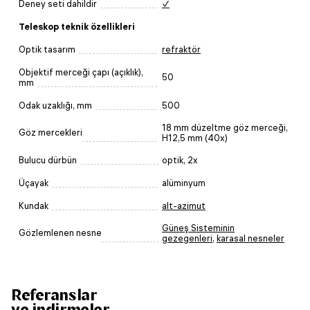
Deney seti dahildir
✓
Teleskop teknik özellikleri
Optik tasarım
refraktör
Objektif merceği çapı (açıklık),
50
mm
Odak uzaklığı, mm
500
18 mm düzeltme göz merceği,
Göz mercekleri
H12,5 mm (40x)
Bulucu dürbün
optik, 2x
Üçayak
alüminyum
Kundak
alt-azimut
Güneş Sisteminin
Gözlemlenen nesne
gezegenleri
,
karasal nesneler
Referanslar
ve indirmeler