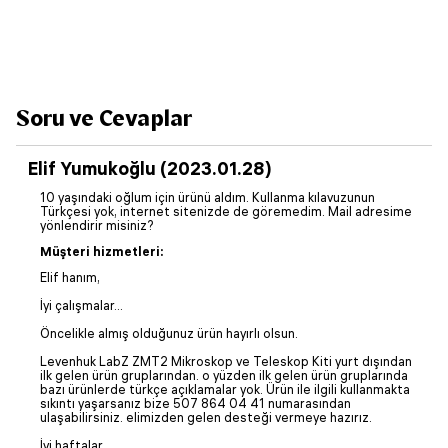
Soru ve Cevaplar
Elif Yumukoğlu (2023.01.28)
10 yaşındaki oğlum için ürünü aldım. Kullanma kılavuzunun
Türkçesi yok, internet sitenizde de göremedim. Mail adresime
yönlendirir misiniz?
Müşteri hizmetleri:
Elif hanım,
İyi çalışmalar...
Öncelikle almış olduğunuz ürün hayırlı olsun.
Levenhuk LabZ ZMT2 Mikroskop ve Teleskop Kiti yurt dışından
ilk gelen ürün gruplarından. o yüzden ilk gelen ürün gruplarında
bazı ürünlerde türkçe açıklamalar yok. Ürün ile ilgili kullanmakta
sıkıntı yaşarsanız bize 507 864 04 41 numarasından
ulaşabilirsiniz. elimizden gelen desteği vermeye hazırız.
İyi haftalar...