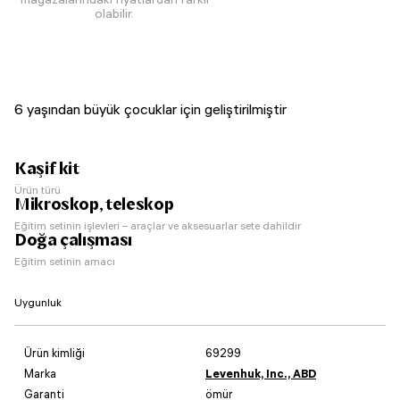
olabilir.
6 yaşından büyük çocuklar için geliştirilmiştir
Kaşif kit
Ürün türü
Mikroskop, teleskop
Eğitim setinin işlevleri – araçlar ve aksesuarlar sete dahildir
Doğa çalışması
Eğitim setinin amacı
Uygunluk
Ürün kimliği
69299
Marka
Levenhuk, Inc., ABD
Garanti
ömür