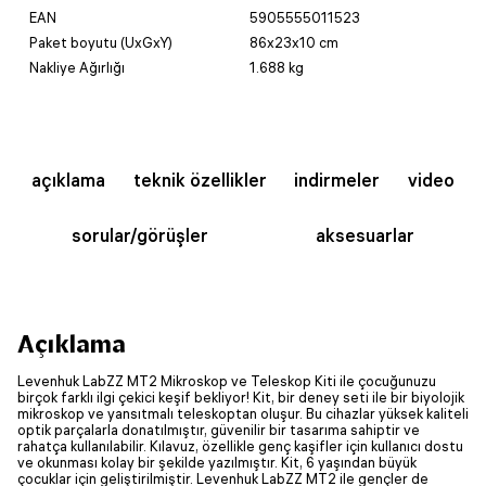
EAN
5905555011523
Paket boyutu (UxGxY)
86x23x10 cm
Nakliye Ağırlığı
1.688 kg
açıklama
teknik özellikler
indirmeler
video
sorular/görüşler
aksesuarlar
Açıklama
Levenhuk LabZZ MT2 Mikroskop ve Teleskop Kiti ile çocuğunuzu
birçok farklı ilgi çekici keşif bekliyor! Kit, bir deney seti ile bir biyolojik
mikroskop ve yansıtmalı teleskoptan oluşur. Bu cihazlar yüksek kaliteli
optik parçalarla donatılmıştır, güvenilir bir tasarıma sahiptir ve
rahatça kullanılabilir. Kılavuz, özellikle genç kaşifler için kullanıcı dostu
ve okunması kolay bir şekilde yazılmıştır. Kit, 6 yaşından büyük
çocuklar için geliştirilmiştir. Levenhuk LabZZ MT2 ile gençler de