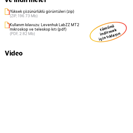
Yüksek çözünürlüklü görüntüleri (zip)
(ZIP, 196.73 Mb)
Kullanım kılavuzu: Levenhuk LabZZ MT2
ü
m
ü
n
ü
i
n
dir
m
mıkroskop ve teleskop kıtı (pdf)
t
ek
için tıklayın
(PDF, 2.82 Mb)
Video