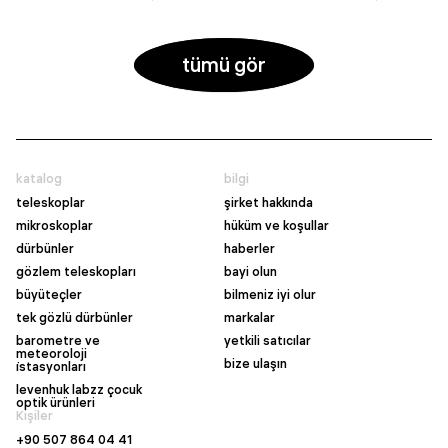
tümü gör
katalog
bilgi
teleskoplar
şirket hakkında
mikroskoplar
hüküm ve koşullar
dürbünler
haberler
gözlem teleskopları
bayi olun
büyüteçler
bilmeniz iyi olur
tek gözlü dürbünler
markalar
barometre ve
yetkili satıcılar
meteoroloji
bize ulaşın
i̇stasyonları
levenhuk labzz çocuk
optik ürünleri
Kişiler
+90 507 864 04 41