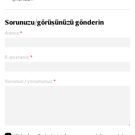
Sorunuzu/görüşünüzü gönderin
Adınız
*
E-postanız
*
Sorunuz / yorumunuz
*