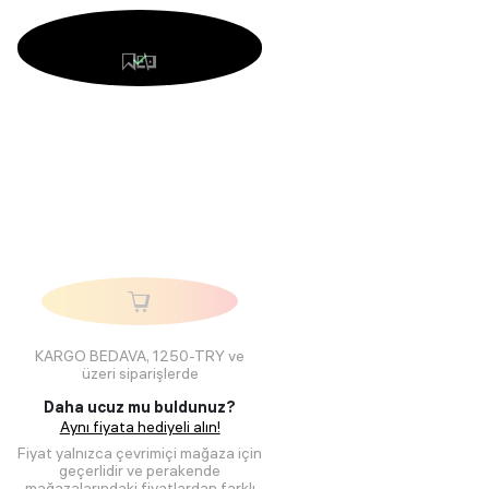
KARGO BEDAVA, 1250-TRY ve
üzeri siparişlerde
Daha ucuz mu buldunuz?
Aynı fiyata hediyeli alın!
Fiyat yalnızca çevrimiçi mağaza için
geçerlidir ve perakende
mağazalarındaki fiyatlardan farklı