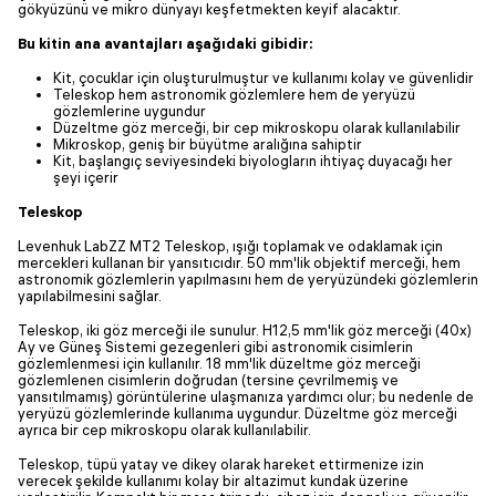
gökyüzünü ve mikro dünyayı keşfetmekten keyif alacaktır.
Bu kitin ana avantajları aşağıdaki gibidir:
Kit, çocuklar için oluşturulmuştur ve kullanımı kolay ve güvenlidir
Teleskop hem astronomik gözlemlere hem de yeryüzü
gözlemlerine uygundur
Düzeltme göz merceği, bir cep mikroskopu olarak kullanılabilir
Mikroskop, geniş bir büyütme aralığına sahiptir
Kit, başlangıç seviyesindeki biyologların ihtiyaç duyacağı her
şeyi içerir
Teleskop
Levenhuk LabZZ MT2 Teleskop, ışığı toplamak ve odaklamak için
mercekleri kullanan bir yansıtıcıdır. 50 mm'lik objektif merceği, hem
astronomik gözlemlerin yapılmasını hem de yeryüzündeki gözlemlerin
yapılabilmesini sağlar.
Teleskop, iki göz merceği ile sunulur. H12,5 mm'lik göz merceği (40x)
Ay ve Güneş Sistemi gezegenleri gibi astronomik cisimlerin
gözlemlenmesi için kullanılır. 18 mm'lik düzeltme göz merceği
gözlemlenen cisimlerin doğrudan (tersine çevrilmemiş ve
yansıtılmamış) görüntülerine ulaşmanıza yardımcı olur; bu nedenle de
yeryüzü gözlemlerinde kullanıma uygundur. Düzeltme göz merceği
ayrıca bir cep mikroskopu olarak kullanılabilir.
Teleskop, tüpü yatay ve dikey olarak hareket ettirmenize izin
verecek şekilde kullanımı kolay bir altazimut kundak üzerine