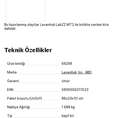
Bu hazırlanmış slaytlar Levenhuk LabZZ MT2 ile birlikte verilen kite
dahildir.
Teknik Özellikler
Ürün kimliği
69299
Marka
Levenhuk, Inc., ABD
Garanti
ömür
EAN
5905555011523
Paket boyutu (UxGxY)
86x23x10 cm
Nakliye Ağırlığı
1.688 kg
Tip
kaşif kit