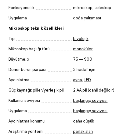
Fonksiyonellik
mikroskop, teleskop
Uygulama
doğa çalışması
Mikroskop teknik özellikleri
Tip
biyolojik
Mikroskop başlığı türü
monoküler
Büyütme, x
75 — 900
Döner burun parçası
3 hedef için
Aydınlatma
ayna
,
LED
Güç kaynağı: piller/yerleşik pil
2 AA pil (dahil değildir)
Kullanıcı seviyesi
başlangıç seviyesi
Uygulama
başlangıç seviyesi
Aydınlatma konumu
daha düşük
Araştırma yöntemi
parlak alan