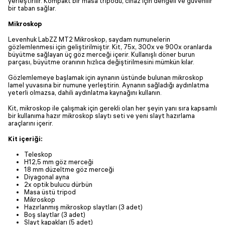
yerleştirilir. Kompakt bir masa tripodu, cihaz için dengeli ve güvenilir
bir taban sağlar.
Mikroskop
Levenhuk LabZZ MT2 Mikroskop, saydam numunelerin
gözlemlenmesi için geliştirilmiştir. Kit, 75x, 300x ve 900x oranlarda
büyütme sağlayan üç göz merceği içerir. Kullanışlı döner burun
parçası, büyütme oranının hızlıca değiştirilmesini mümkün kılar.
Gözlemlemeye başlamak için aynanın üstünde bulunan mikroskop
lamel yuvasına bir numune yerleştirin. Aynanın sağladığı aydınlatma
yeterli olmazsa, dahili aydınlatma kaynağını kullanın.
Kit, mikroskop ile çalışmak için gerekli olan her şeyin yanı sıra kapsamlı
bir kullanıma hazır mikroskop slaytı seti ve yeni slayt hazırlama
araçlarını içerir.
Kit içeriği:
Teleskop
H12,5 mm göz merceği
18 mm düzeltme göz merceği
Diyagonal ayna
2x optik bulucu dürbün
Masa üstü tripod
Mikroskop
Hazırlanmış mikroskop slaytları (3 adet)
Boş slaytlar (3 adet)
Slayt kapakları (5 adet)