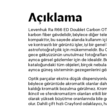
Açıklama
Levenhuk Ra R66 ED Doublet Carbon OTA
karbon fiber gövdelidir, böylece diğer tel
kompakttır, bu sayede alanda kullanım için
ve kontrastlı bir görüntü işler, iyi bir gene
astrofotoğrafçılık için mükemmeldir. Bu O
gece gökyüzünün unutulmaz fotoğraflarını
ayrıca görsel gözlemler için de idealdir. 
kataloğundaki tüm objeleri, birçok nebula 
ayrıca güneş sisteminin gezegenlerini göz
Optik parçalar ekstra düşük dispersiyonlu
böylece görüntüde akromatik olanlar dah
kaldığı kromatik bozulma görülmez. Kroma
ikincil ve sferokromatizm olanları etkili bi
olarak yüksek büyütme oranlarında bile
olur. Dahili çift hızlı Crayford odaklayıcı