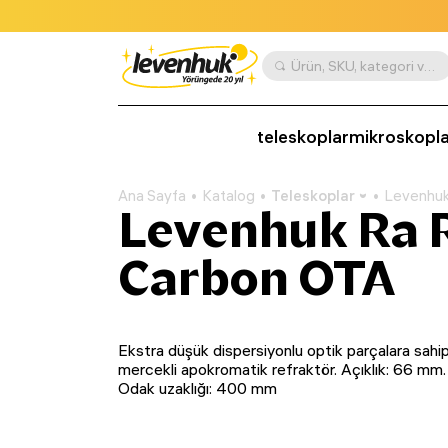
Ürün, SKU, kategori vb. göre ara
teleskoplar
mikroskopla
Ana Sayfa
Katalog
Teleskoplar
Levenhuk
Levenhuk Ra 
Carbon OTA
Ekstra düşük dispersiyonlu optik parçalara sahip 
mercekli apokromatik refraktör. Açıklık: 66 mm.
Odak uzaklığı: 400 mm