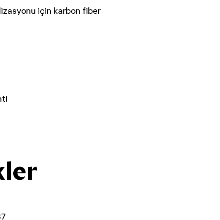
ilizasyonu için karbon fiber
ti
kler
37