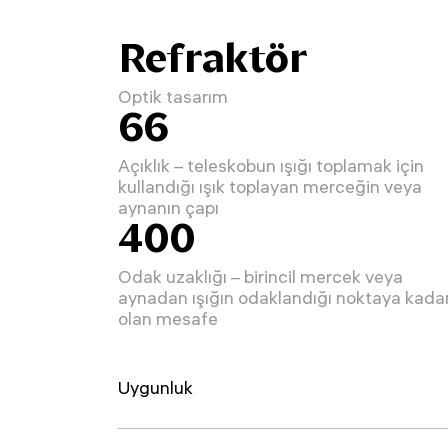
Refraktör
Optik tasarım
66
Açıklık – teleskobun ışığı toplamak için
kullandığı ışık toplayan merceğin veya
aynanın çapı
400
Odak uzaklığı – birincil mercek veya
aynadan ışığın odaklandığı noktaya kada
olan mesafe
Uygunluk