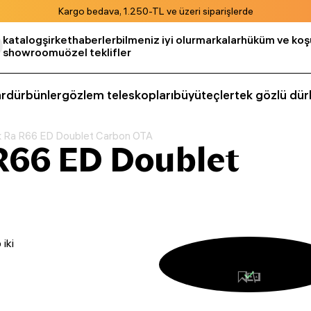
Kargo bedava, 1.250-TL ve üzeri siparişlerde
katalog
şirket
haberler
bilmeniz iyi olur
markalar
hüküm ve koşu
showroomu
özel teklifler
r
dürbünler
gözlem teleskopları
büyüteçler
tek gözlü dür
 Ra R66 ED Doublet Carbon OTA
R66 ED Doublet
iki