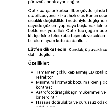
pürüzsüz odak ayarı sağlar.
Optik parçalar karbon fiber gövde içinde 
stabilizasyonu iki kat hızlı olur. Bunun seb
sıcaklık değişiklikleri nedeniyle değişme
sayede gözlem yapmaya başlamak için op
beklemek yeterlidir. Optik tüp çoğu moder
kit içerisine teleskobu taşımak ve saklama
bir alüminyum kutu da dahildir.
Lütfen dikkat edin:
Kundak, üç ayaklı se
dahil değildir.
Özellikler:
Tamamen çoklu kaplanmış ED optik p
refraktör
Minimum kromatik bozulma, geniş gör
kontrast
Astrofotoğrafçılık için mükemmel ve g
bir tercihtir
Hassas doğrulukta ve pürüzsüz odak ay