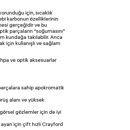
korunduğu için, sıcaklık
ebi karbonun özelliklerinin
mesi gerçeğidir ve bu
tik parçaların “soğumasını”
n kundağa takılabilir. Arıca
k için kullanışlı ve sağlam
hpa ve optik aksesuarlar
arçalara sahip apokromatik
üş alanı ve yüksek
örsel gözlemler için de iyi
arı için çift hızlı Crayford