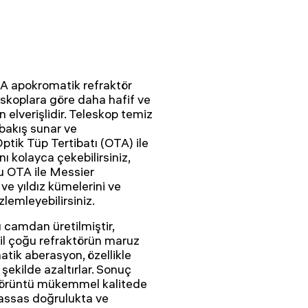
 apokromatik refraktör
eskoplara göre daha hafif ve
 elverişlidir. Teleskop temiz
l bakış sunar ve
ptik Tüp Tertibatı (OTA) ile
 kolayca çekebilirsiniz,
Bu OTA ile Messier
ve yıldız kümelerini ve
lemleyebilirsiniz.
 camdan üretilmiştir,
il çoğu refraktörün maruz
tik aberasyon, özellikle
r şekilde azaltırlar. Sonuç
 görüntü mükemmel kalitede
, hassas doğrulukta ve