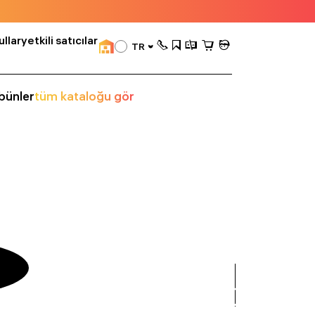
llar
yetkili satıcılar
TR
bünler
tüm kataloğu gör
tümü
gör