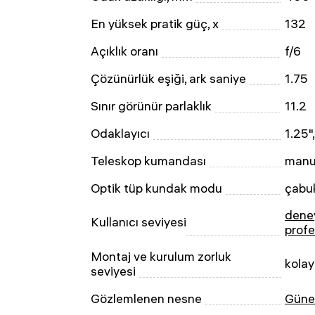
En yüksek pratik güç, x
132
Açıklık oranı
f/6
Çözünürlük eşiği, ark saniye
1.75
Sınır görünür parlaklık
11.2
Odaklayıcı
1.25",
Teleskop kumandası
manu
Optik tüp kundak modu
çabuk
deney
Kullanıcı seviyesi
profe
Montaj ve kurulum zorluk
kolay
seviyesi
Gözlemlenen nesne
Güneş