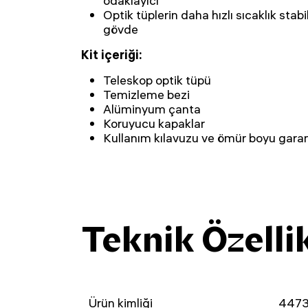
odaklayıcı
Optik tüplerin daha hızlı sıcaklık stab
gövde
Kit içeriği:
Teleskop optik tüpü
Temizleme bezi
Alüminyum çanta
Koruyucu kapaklar
Kullanım kılavuzu ve ömür boyu garan
Teknik Özelli
Ürün kimliği
447