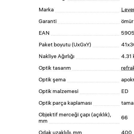
Marka
Leven
Garanti
ömür
EAN
590
Paket boyutu (UxGxY)
41x3
Nakliye Ağırlığı
4.31 
Optik tasarım
refra
Optik şema
apok
Optik malzemesi
ED
Optik parça kaplaması
tama
Objektif merceği çapı (açıklık),
66
mm
Odak uzaklığı, mm
400