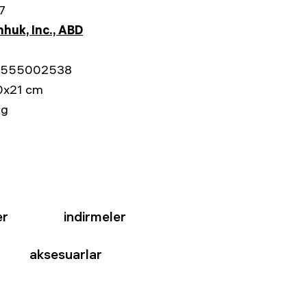
7
huk, Inc., ABD
555002538
0x21 cm
kg
er
indirmeler
aksesuarlar