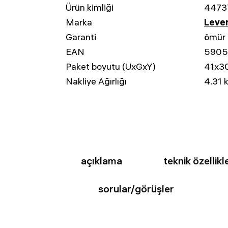
Ürün kimliği
4473
Marka
Leven
Garanti
ömür
EAN
5905
Paket boyutu (UxGxY)
41x3
Nakliye Ağırlığı
4.31 
açıklama
teknik özellikl
sorular/görüşler