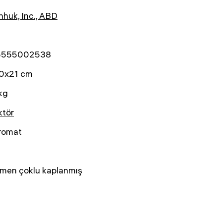
huk, Inc., ABD
5555002538
0x21 cm
kg
ktör
romat
men çoklu kaplanmış