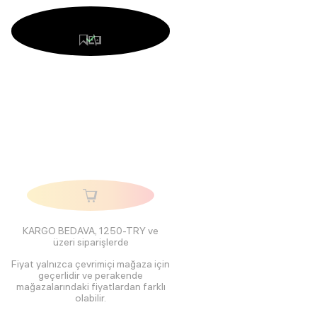
KARGO BEDAVA, 1250-TRY ve
üzeri siparişlerde
Fiyat yalnızca çevrimiçi mağaza için
geçerlidir ve perakende
mağazalarındaki fiyatlardan farklı
olabilir.