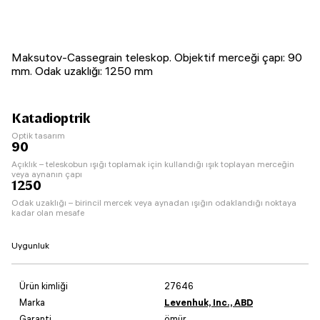
Maksutov-Cassegrain teleskop. Objektif merceği çapı: 90
mm. Odak uzaklığı: 1250 mm
Katadioptrik
Optik tasarım
90
Açıklık – teleskobun ışığı toplamak için kullandığı ışık toplayan merceğin
veya aynanın çapı
1250
Odak uzaklığı – birincil mercek veya aynadan ışığın odaklandığı noktaya
kadar olan mesafe
Uygunluk
Ürün kimliği
27646
Marka
Levenhuk, Inc., ABD
Garanti
ömür