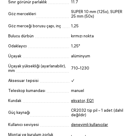
Sınır görünür parlaklık
11.7
SUPER 10 mm (125x), SUPER
Göz mercekleri
25 mm (50x)
Göz merceği borusu çapı, inç
1,25
Bulucu dürbün
kırmızı nokta
Odaklayıcı
1,25"
Üçayak
alüminyum
Üçayak yüksekliği (ayarlanabilir),
710–1230
mm
Aksesuar tepsisi
✓
Teleskop kumandası
manuel
Kundak
ekvator, EQ1
CR2032 tip pil – 1 adet (dahil
Güç kaynağı
değildir)
Kullanıcı seviyesi
deneyimli kullanıcılar
Montaj ve kurulum zorluk