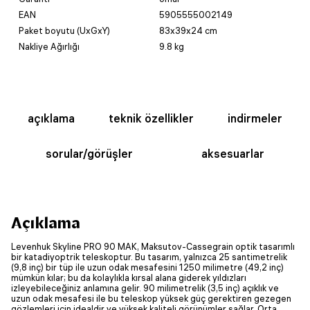
EAN
5905555002149
Paket boyutu (UxGxY)
83x39x24 cm
Nakliye Ağırlığı
9.8 kg
açıklama
teknik özellikler
indirmeler
sorular/görüşler
aksesuarlar
Açıklama
Levenhuk Skyline PRO 90 MAK, Maksutov-Cassegrain optik tasarımlı
bir katadiyoptrik teleskoptur. Bu tasarım, yalnızca 25 santimetrelik
(9,8 inç) bir tüp ile uzun odak mesafesini 1250 milimetre (49,2 inç)
mümkün kılar; bu da kolaylıkla kırsal alana giderek yıldızları
izleyebileceğiniz anlamına gelir. 90 milimetrelik (3,5 inç) açıklık ve
uzun odak mesafesi ile bu teleskop yüksek güç gerektiren gezegen
gözlemleri için idealdir ve yüksek kaliteli görünümler sağlar. Orta