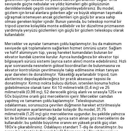
seviyede güçte nebulalar ve yıldız kümeleri gibi gökyüzünün
derinliklerindeki çeşitli cisimleri gözlemleyebilirsiniz. Bu model,
gözlem için kırsal alanlara giderken ağır ve büyük ekipman taşımakla
uğraşmak istemeyen ancak gözlemleri için güçlü bir araca sahip
olması gereken kişiler içindir. Bunun yanında, bu teleskop normal bir
tripod üzerine kolaylıkla monte edilebilir ve bir düzeltme prizmasının
yardımıyla yeryüzü gözlemleri için güçlü bir gözlem teleskopu olarak
kullanılabilir.
Mercekler ve aynalar tamamen çoklu kaplanmıştır; bu da maksimum
seviyede ışık toplamalarını sağlarken hizmet ömrünü uzatır. Sağlam
ve hafif alüminyum tüp, yavaş hareket kumandaları bulunan bir
ekvator kundak üzerine kurulur. Ayrıca kundağınıza bir ekvator tipi
bilgisayarlı sürücü sistemi (ayrıca satın alınır) monte edebilirsiniz. Hızlı
ayar sonrasında nesnelerin göksel koordinatları ile bulunmasına ve
ekvator kontrolünün çevrilmesiyle takip edilmesine imkan tanıyan
ayar daireleri ile donatılmıştır. Yüksekliği ayarlanabilir tripod, tüm
aletlerinizi depolayabileceğiniz bir pratik aksesuar tepsisi ile
donatılmıştır. Kırmızı nokta bulucu dürbün, istenilen konuma hızlıca
gidebilmenize olanak tanır. Kit 10 milimetrelik (0,4 inç) ve 25
milimetrelik (0,98 inç), 52 derecelik görüş alanlı ve sırasıyla 125x ve
50x büyütme oranlı göz merceklerini içerir. Mercekler camdan
yapılmış ve tamamen çoklu kaplanmıştır. Teleskopunuzun
odaklanması, sorunsuzca çevrilen düğmenin hareket ettirilmesiyle
birincil aynanın ayarlanması kadar kolaydır. Bu model, 31,75
milimetrelik (1,25 inç) göz merceklerine uygundur; bu şekilde yalnızca
kit ile birlikte sunulanları değil, ayrıca satın alınan göz merceklerini de
kullanabilir; bu şekilde büyütme oranını en yüksek pratik güç olan
180x'e çıkarabilirsiniz. Odaklayıcı standart T-diş ile donatılmıştır; bu