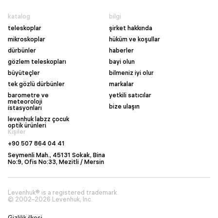
katalog
bilgi
teleskoplar
şirket hakkında
mikroskoplar
hüküm ve koşullar
dürbünler
haberler
gözlem teleskopları
bayi olun
büyüteçler
bilmeniz iyi olur
tek gözlü dürbünler
markalar
barometre ve
yetkili satıcılar
meteoroloji
bize ulaşın
i̇stasyonları
levenhuk labzz çocuk
optik ürünleri
Kişiler
+90 507 864 04 41
Seymenli Mah., 45131 Sokak, Bina
No:9, Ofis No:33, Mezitli / Mersin
Levenhuk® is a registered trademark.
© 2002–2026 Levenhuk, Inc.
Gizlilik ilkesi