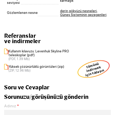
karmaşık
seviyesi
derin gökyüzü nesneleri
,
Gözlemlenen nesne
Güneş Sisteminin gezegenleri
Referanslar
ve indirmeler
Kullanım kılavuzu: Levenhuk Skyline PRO
teleskoplar (pdf)
(PDF, 1.39 Mb)
ü
m
ü
n
ü
i
n
dir
m
Yüksek çözünürlüklü görüntüleri (zip)
t
ek
için tıklayın
(ZIP, 12.96 Mb)
Soru ve Cevaplar
Sorunuzu/görüşünüzü gönderin
Adınız
*