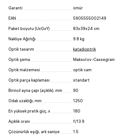
Garanti
ömür
EAN
5905555002149
Paket boyutu (UxGxY)
83x39x24 cm
Nakliye Ağırlığı
9.8 kg
Optik tasarım
katadioptrik
Optik şema
Maksutov-Cassegrain
Optik malzemesi
optik cam
Optik parça kaplaması
standart
Birincil ayna çapı (açıklık), mm
90
Odak uzaklığı, mm
1250
En yüksek pratik güç, x
180
Açıklık oranı
f/13.9
Çözünürlük eşiği, ark saniye
1.5