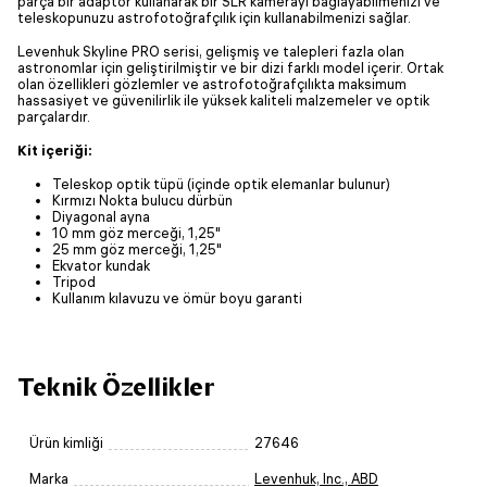
parça bir adaptör kullanarak bir SLR kamerayı bağlayabilmenizi ve
teleskopunuzu astrofotoğrafçılık için kullanabilmenizi sağlar.
Levenhuk Skyline PRO serisi, gelişmiş ve talepleri fazla olan
astronomlar için geliştirilmiştir ve bir dizi farklı model içerir. Ortak
olan özellikleri gözlemler ve astrofotoğrafçılıkta maksimum
hassasiyet ve güvenilirlik ile yüksek kaliteli malzemeler ve optik
parçalardır.
Kit içeriği:
Teleskop optik tüpü (içinde optik elemanlar bulunur)
Kırmızı Nokta bulucu dürbün
Diyagonal ayna
10 mm göz merceği, 1,25"
25 mm göz merceği, 1,25"
Ekvator kundak
Tripod
Kullanım kılavuzu ve ömür boyu garanti
Teknik Özellikler
Ürün kimliği
27646
Marka
Levenhuk, Inc., ABD